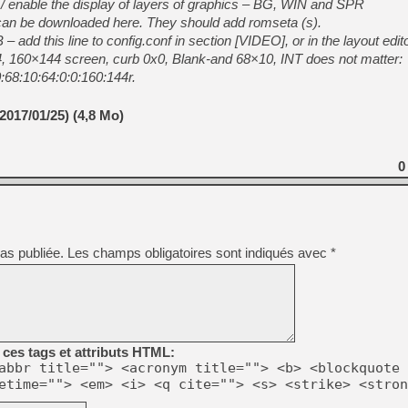
 / enable the display of layers of graphics – BG, WIN and SPR
n be downloaded here. They should add romseta (s).
– add this line to config.conf in section [VIDEO], or in the layout edito
54, 160×144 screen, curb 0x0, Blank-and 68×10, INT does not matter:
68:10:64:0:0:160:144r.
2017/01/25) (4,8 Mo)
0
as publiée.
Les champs obligatoires sont indiqués avec
*
ces tags et attributs HTML:
abbr title=""> <acronym title=""> <b> <blockquote 
etime=""> <em> <i> <q cite=""> <s> <strike> <stron