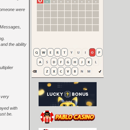
 someone were
s-Messages,
ng.
and the ability
ltiplier
 very
ayed with
ust be.