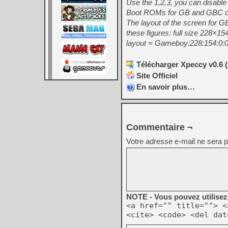
Use the 1,2,3, you can disable
Boot ROMs for GB and GBC ca
The layout of the screen for GB 
these figures: full size 228×1
layout = Gameboy:228:154:0:0:
Télécharger Xpeccy v0.6 (
Site Officiel
En savoir plus…
Commentaire ¬
Votre adresse e-mail ne sera p
NOTE - Vous pouvez utilisez 
<a href="" title=""> <
<cite> <code> <del dat