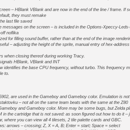
reen – HBlank VBlank and are now in the end of the line / frame. If
default, they must remake
he last file saved
vice messages on the screen – is included in the Options-Xpeccy-Led
ff noflika
d for filling sound buffer, rather than at the end of the image renderi
ul – adjusting the height of the sprite, manual entry of hex-address 
s when closing thereof during working Tracy.
signals HBlank, VBlank and INT
ow identifies the base CPU frequency, without turbo. This frequency mu
e to.
02, are used in the Gameboy and Gameboy color. Emulation is not
staktovku – not all on the same team beats with the same at the Z80
g Gameboy and Gameboy color. More may be some bugs, but Zelda pl
in the cartridge that is not saved: as soon figured out how to do it – j
, where you can view all 4 tilesets, 2 tile palette cards and GBC.
ws: arrows – crossing; Z, X = A, B; Enter = start; Space = select