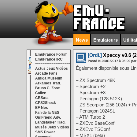
News
Emulateurs
Utilita
EmuFrance Forum
[Ordi.]
Xpeccy v0.6 (2
EmuFrance IRC
Posté le
26/01/2017
à
08:09
par
===================
Également disponible sous Lin
Actus Jeux Vidéos
Arcade Fans
Amiga Museum
– ZX Spectrum 48K
Arkames Trad.
– Spectrum +2
Bruno C. Zone
– Spectrum +3
Calice
CBSata
– Pentagon (128-512K)
CPS2Shock
– ZS Scorpion (256,1024) + 
EF-Nes
– Pentagon 1024SL
Fan de la NES
– ATM Turbo 2
GirlFriend Adv.
Landstalker Trad.
– ZXEvo BaseConf
Musée Jeux Vidéos
– ZXEvo TSConf
SMS Power
– MSX1 (beta)