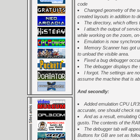
code
Changed geometry of the sc
created layouts in addition to 
The directory, which offers t
I attach the output of ser
while working on the zoom, on-o
Emulation is now synchronize
Memory Scanner has got usef
to unload the visible area.
Fixed a bug debugger occur
The debugger displays the 
I forgot. The settings are n
assume the machine that is abl
And secondly:
Added emulation CPU LR359
accurate, one should check ra
And as a result, emulatin
gusto. The contents of the RAM 
The debugger tab will appear
Buttons for GB are set as follo