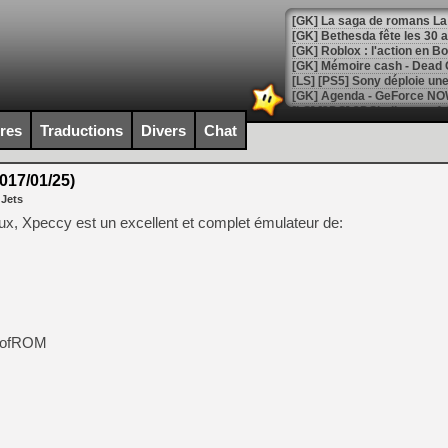
[GK] Bethesda fête les 30 
[GK] Roblox : l'action en B
[GK] Agenda - GeForce NOW
[GK] Devolver Digital en a 
ires
Traductions
Divers
Chat
[LS] [PS5] ps5-y2jb-autolo
017/01/25)
[GK] Pourquoi Marvel Tokon 
 Jets
[GK] Test : Restory : Chill
[GK] GTA 6 : Rockstar Games
ux, Xpeccy est un excellent et complet émulateur de:
[GK] Hot Wheels Infinite Rus
[GK] Mémoire cash - Secret 
[GK] Résultats Nintendo : 
[GK] Déjà des dégraissage
[GK] Minecraft et ses « Gra
ProfROM
[GK] Beast of Reincarnation
[GK] Ubisoft : fin de parti
[GK] Mémoire cash - Metroid
[GK] Dan Houser (GTA) défe
[GK] Comment EA Sports FC
[GK] Crimson Moon : un Dark
[GK] Isle of Reveries : le j