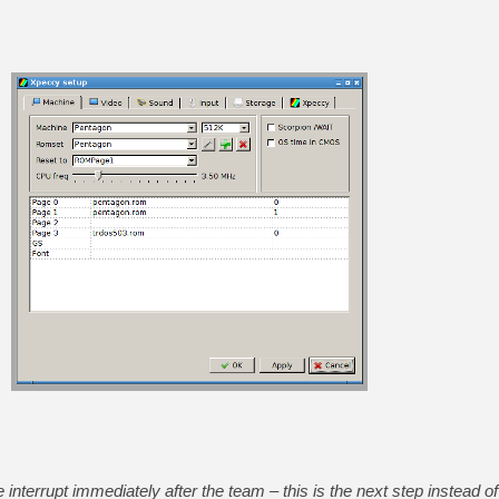
[GK] Moonlighter 2 : The En
[GK] Capcom relance Monste
[GK] Le beat'em up The Walk
[GK] Endless Legend 2 : enf
[LS] [PS5] Le WebKit Userl
[GK] Oubliez Crazy Taxi, S
[LS] [Switch] NSZ 5.0.0 es
interrupt immediately after the team – this is the next step instead o