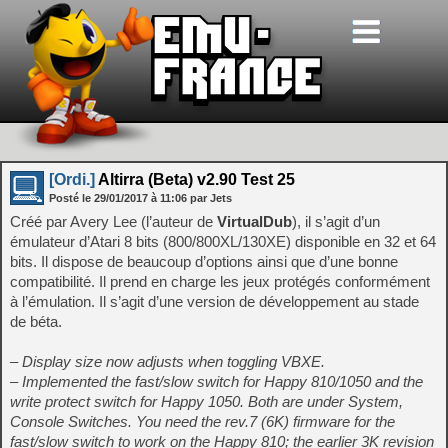
[Ordi.]
Altirra (Beta) v2.90 Test 25
Posté le
29/01/2017
à
11:06
par Jets
Créé par Avery Lee (l’auteur de
VirtualDub
), il s’agit d’un
émulateur d’Atari 8 bits (800/800XL/130XE) disponible en 32 et 64
bits. Il dispose de beaucoup d’options ainsi que d’une bonne
compatibilité. Il prend en charge les jeux protégés conformément
à l’émulation. Il s’agit d’une version de développement au stade
de béta.
– Display size now adjusts when toggling VBXE.
– Implemented the fast/slow switch for Happy 810/1050 and the
write protect switch for Happy 1050. Both are under System,
Console Switches. You need the rev.7 (6K) firmware for the
fast/slow switch to work on the Happy 810; the earlier 3K revision