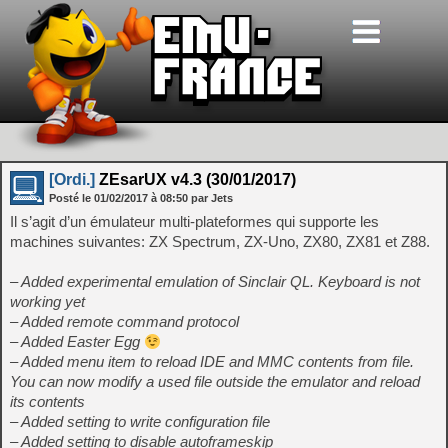
[Ordi.]
ZEsarUX v4.3 (30/01/2017)
Posté le
01/02/2017
à
08:50
par Jets
Il s’agit d’un émulateur multi-plateformes qui supporte les
machines suivantes: ZX Spectrum, ZX-Uno, ZX80, ZX81 et Z88.
– Added experimental emulation of Sinclair QL. Keyboard is not
working yet
– Added remote command protocol
– Added Easter Egg
– Added menu item to reload IDE and MMC contents from file.
You can now modify a used file outside the emulator and reload
its contents
– Added setting to write configuration file
– Added setting to disable autoframeskip