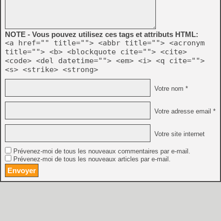
NOTE - Vous pouvez utilisez ces tags et attributs HTML:
<a href="" title=""> <abbr title=""> <acronym
title=""> <b> <blockquote cite=""> <cite>
<code> <del datetime=""> <em> <i> <q cite="">
<s> <strike> <strong>
Votre nom *
Votre adresse email *
Votre site internet
Prévenez-moi de tous les nouveaux commentaires par e-mail.
Prévenez-moi de tous les nouveaux articles par e-mail.