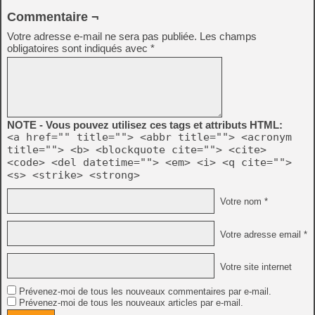
Commentaire ¬
Votre adresse e-mail ne sera pas publiée.
Les champs
obligatoires sont indiqués avec
*
NOTE - Vous pouvez utilisez ces tags et attributs HTML:
<a href="" title=""> <abbr title=""> <acronym
title=""> <b> <blockquote cite=""> <cite>
<code> <del datetime=""> <em> <i> <q cite="">
<s> <strike> <strong>
Votre nom *
Votre adresse email *
Votre site internet
Prévenez-moi de tous les nouveaux commentaires par e-mail.
Prévenez-moi de tous les nouveaux articles par e-mail.