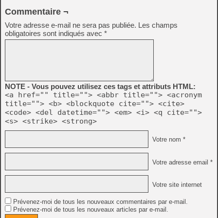
Commentaire ¬
Votre adresse e-mail ne sera pas publiée.
Les champs
obligatoires sont indiqués avec
*
NOTE - Vous pouvez utilisez ces tags et attributs HTML:
<a href="" title=""> <abbr title=""> <acronym
title=""> <b> <blockquote cite=""> <cite>
<code> <del datetime=""> <em> <i> <q cite="">
<s> <strike> <strong>
Votre nom *
Votre adresse email *
Votre site internet
Prévenez-moi de tous les nouveaux commentaires par e-mail.
Prévenez-moi de tous les nouveaux articles par e-mail.