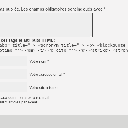
[GK] Déjà des dégraissage
as publiée.
Les champs obligatoires sont indiqués avec
*
[Mo5] Brickboy cherche à r
[GK] Minecraft et ses « Gra
[GK] Beast of Reincarnation
[GK] Ubisoft : fin de parti
[GK] Mémoire cash - Metroid
[GK] Dan Houser (GTA) défe
ces tags et attributs HTML:
[GK] Comment EA Sports FC
abbr title=""> <acronym title=""> <b> <blockquote 
[GK] Crimson Moon : un Dark
[GK] Isle of Reveries : le j
etime=""> <em> <i> <q cite=""> <s> <strike> <stron
[GK] Moonlighter 2 : The En
[GK] Capcom relance Monste
Votre nom *
Votre adresse email *
[Mo5] Deux inédits du Virtu
[GK] Le beat'em up The Walk
Votre site internet
[LTF] Eté 2026 - Séquence 
eaux commentaires par e-mail.
aux articles par e-mail.