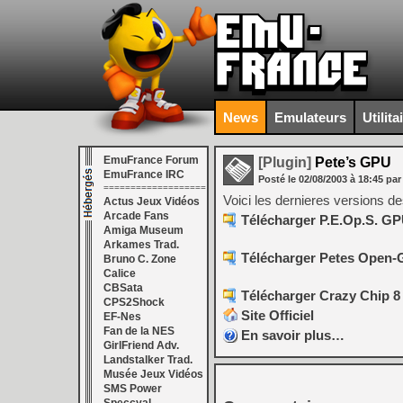
News
Emulateurs
Utilita
EmuFrance Forum
[Plugin]
Pete’s GPU
EmuFrance IRC
Posté le
02/08/2003
à
18:45
par
===================
Voici les dernieres versions de
Actus Jeux Vidéos
Arcade Fans
Télécharger P.E.Op.S. GPU
Amiga Museum
Arkames Trad.
Télécharger Petes Open-G
Bruno C. Zone
Calice
CBSata
Télécharger Crazy Chip 8 
CPS2Shock
Site Officiel
EF-Nes
Fan de la NES
En savoir plus…
GirlFriend Adv.
Landstalker Trad.
Musée Jeux Vidéos
SMS Power