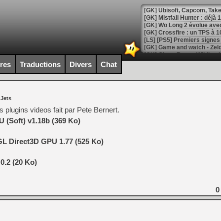
[GK] Mistfall Hunter : déjà 
[GK] Wo Long 2 évolue avec
[GK] Crossfire : un TPS à 100
[LS] [PS5] Premiers signes 
ires
Traductions
Divers
Chat
[Mo5] DOOM arrive en cart
 Jets
[GK] Bethesda fête les 30 
[GK] Roblox : l'action en B
s plugins videos fait par Pete Bernert.
 (Soft) v1.18b (369 Ko)
[GK] Agenda - GeForce NOW
L Direct3D GPU 1.77 (525 Ko)
[GK] Devolver Digital en a 
[LS] [PS5] ps5-y2jb-autolo
0.2 (20 Ko)
[GK] Pourquoi Marvel Tokon 
[GK] Test : Restory : Chill
[GK] GTA 6 : Rockstar Games
0
[GK] Hot Wheels Infinite Rus
[GK] Mémoire cash - Secret 
[GK] Résultats Nintendo : 