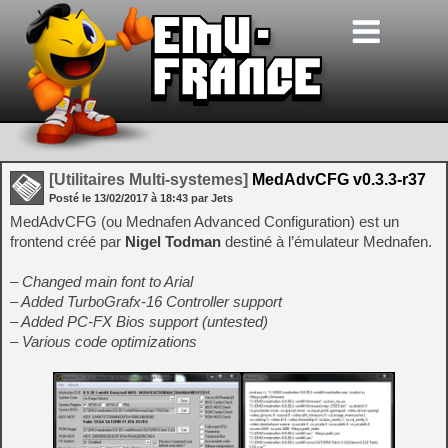
[Utilitaires Multi-systemes]
MedAdvCFG v0.3.3-r37
Posté le
13/02/2017
à
18:43
par Jets
MedAdvCFG (ou Mednafen Advanced Configuration) est un
frontend créé par
Nigel Todman
destiné à l’émulateur Mednafen.
– Changed main font to Arial
– Added TurboGrafx-16 Controller support
– Added PC-FX Bios support (untested)
– Various code optimizations