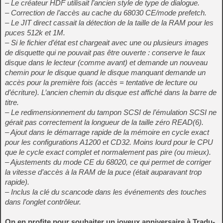
– Le créateur HDF utilisait l’ancien style de type de dialogue.
– Correction de l’accès au cache du 68030 CE/mode prefetch.
– Le JIT direct cassait la détection de la taille de la RAM pour les
puces 512k et 1M.
– Si le fichier d’état est chargeait avec une ou plusieurs images
de disquette qui ne pouvait pas être ouverte : conserve le faux
disque dans le lecteur (comme avant) et demande un nouveau
chemin pour le disque quand le disque manquant demande un
accès pour la première fois (accès = tentative de lecture ou
d’écriture). L’ancien chemin du disque est affiché dans la barre de
titre.
– Le redimensionnement du tampon SCSI de l’émulation SCSI ne
gérait pas correctement la longueur de la taille zéro READ(6).
– Ajout dans le démarrage rapide de la mémoire en cycle exact
pour les configurations A1200 et CD32. Moins lourd pour le CPU
que le cycle exact complet et normalement pas pire (ou mieux).
– Ajustements du mode CE du 68020, ce qui permet de corriger
la vitesse d’accès à la RAM de la puce (était auparavant trop
rapide).
– Inclus la clé du scancode dans les événements des touches
dans l’onglet contrôleur.
On en profite pour souhaiter un joyeux anniversaire à Tradu-