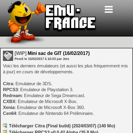
[WIP]
Mini sac de GIT (16/02/2017)
Posté le
15/02/2017
à
16:03
par Jets
Voici les derniers émulateurs (et aussi les plus fréquemment mis
à jour) en cours de développements.
Citra
: Emulateur de 3DS.
RPCS3
: Emulateur de Playstation 3.
Redream
: Emulateur de Sega Dreamcast.
CXBX
: Emulateur de Microsoft X-Box.
Xenia
: Emulateur de Microsoft X-Box 360.
Cen64
: Emulateur de Nintendo 64 Préliminaire.
Télécharger Citra (Final build) (2024/03/07) (140 Mo)
Télécharger RPCS3 v0.0.42 Alpha (35.8 Mo)