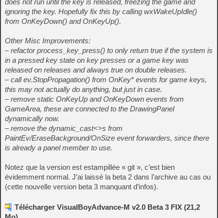
does not run until the key is released, freezing the game and
ignoring the key. Hopefully fix this by calling wxWakeUpIdle()
from OnKeyDown() and OnKeyUp().
Other Misc Improvements:
– refactor process_key_press() to only return true if the system is
in a pressed key state on key presses or a game key was
released on releases and always true on double releases.
– call ev.StopPropagation() from OnKey* events for game keys,
this may not actually do anything, but just in case.
– remove static OnKeyUp and OnKeyDown events from
GameArea, these are connected to the DrawingPanel
dynamically now.
– remove the dynamic_cast<>s from
PaintEv/EraseBackground/OnSize event forwarders, since there
is already a panel member to use.
Notez que la version est estampillée « git », c’est bien
évidemment normal. J’ai laissé la beta 2 dans l’archive au cas ou
(cette nouvelle version beta 3 manquant d’infos).
Télécharger VisualBoyAdvance-M v2.0 Beta 3 FIX (21,2
Mo)