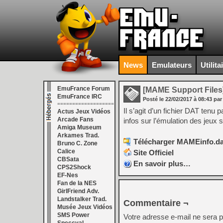
News
Emulateurs
Utilita
EmuFrance Forum
[MAME Support Files
EmuFrance IRC
Posté le
22/02/2017
à
08:43
par
===================
Il s’agit d’un fichier DAT ten
Actus Jeux Vidéos
Arcade Fans
infos sur l’émulation des jeux
Amiga Museum
Arkames Trad.
Télécharger MAMEinfo.dat
Bruno C. Zone
Calice
Site Officiel
CBSata
En savoir plus…
CPS2Shock
EF-Nes
Fan de la NES
GirlFriend Adv.
Landstalker Trad.
Commentaire ¬
Musée Jeux Vidéos
SMS Power
Votre adresse e-mail ne sera p