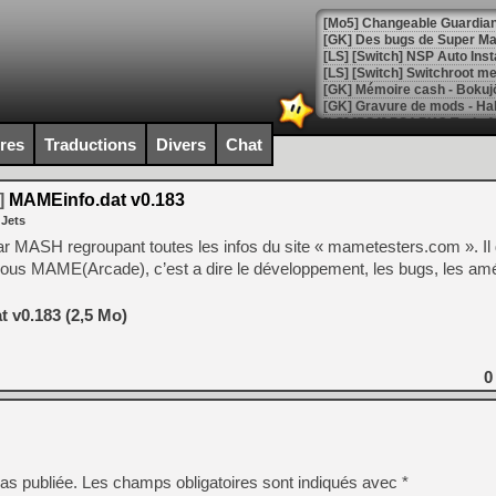
[Mo5] Changeable Guardian 
[GK] Des bugs de Super Mar
[LS] [Switch] NSP Auto Inst
ires
Traductions
Divers
Chat
[GK] La saga horrifique Am
]
MAMEinfo.dat v0.183
 Jets
[GK] Le portage de Super M
u par MASH regroupant toutes les infos du site « mametesters.com ». I
[Mo5] Le jeu de course fut
 sous MAME(Arcade), c’est a dire le développement, les bugs, les am
[GK] Guillermo del Toro ado
[LTF] Eté 2026 - Séquence 
 v0.183 (2,5 Mo)
[GK] Mistfall Hunter : déjà 
[GK] Wo Long 2 évolue avec
[GK] Crossfire : un TPS à 100
0
[LS] [PS5] Premiers signes 
as publiée.
Les champs obligatoires sont indiqués avec
*