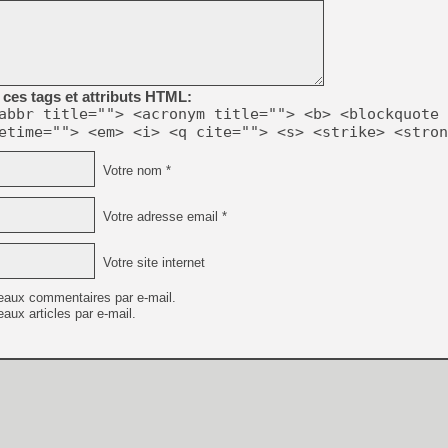
[Mo5] DOOM arrive en cart
[GK] Bethesda fête les 30 
[GK] Roblox : l'action en B
[GK] Agenda - GeForce NOW
ces tags et attributs HTML:
abbr title=""> <acronym title=""> <b> <blockquote 
[GK] Devolver Digital en a 
etime=""> <em> <i> <q cite=""> <s> <strike> <stron
[LS] [PS5] ps5-y2jb-autolo
Votre nom *
[GK] Pourquoi Marvel Tokon 
[GK] Test : Restory : Chill
[GK] GTA 6 : Rockstar Games
Votre adresse email *
[GK] Hot Wheels Infinite Rus
[GK] Mémoire cash - Secret 
[GK] Résultats Nintendo : 
Votre site internet
[GK] Déjà des dégraissage
eaux commentaires par e-mail.
[GK] "Vous ne serez jamais
aux articles par e-mail.