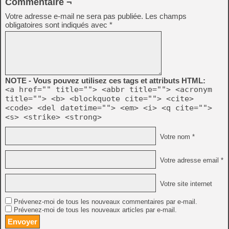
Commentaire ¬
Votre adresse e-mail ne sera pas publiée.
Les champs
obligatoires sont indiqués avec
*
NOTE - Vous pouvez utilisez ces tags et attributs HTML:
<a href="" title=""> <abbr title=""> <acronym
title=""> <b> <blockquote cite=""> <cite>
<code> <del datetime=""> <em> <i> <q cite="">
<s> <strike> <strong>
Votre nom *
Votre adresse email *
Votre site internet
Prévenez-moi de tous les nouveaux commentaires par e-mail.
Prévenez-moi de tous les nouveaux articles par e-mail.