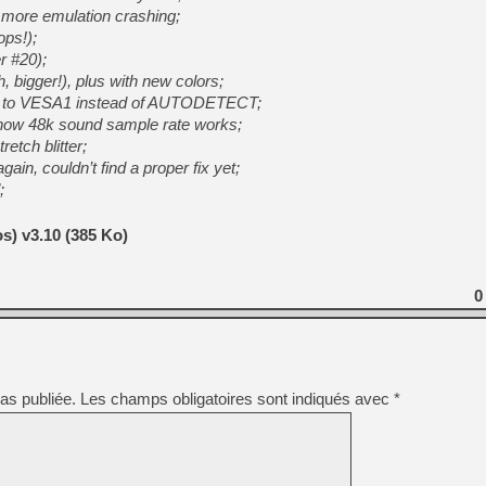
[GK] Beast of Reincarnation
 more emulation crashing;
[GK] Ubisoft : fin de parti
ps!);
[GK] Mémoire cash - Metroid
r #20);
[GK] Dan Houser (GTA) défe
[GK] Comment EA Sports FC
h, bigger!), plus with new colors;
[GK] Crimson Moon : un Dark
er to VESA1 instead of AUTODETECT;
[GK] Isle of Reveries : le j
, now 48k sound sample rate works;
[GK] Moonlighter 2 : The En
[GK] Capcom relance Monste
etch blitter;
in, couldn’t find a proper fix yet;
;
[Mo5] Deux inédits du Virtu
) v3.10 (385 Ko)
[GK] Le beat'em up The Walk
[GK] Endless Legend 2 : enf
0
[LS] [PS5] Premiers signes 
as publiée.
Les champs obligatoires sont indiqués avec
*