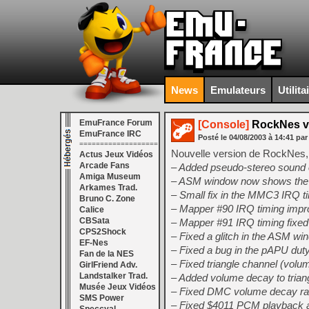
News
Emulateurs
Utilita
EmuFrance Forum
[Console]
RockNes v
EmuFrance IRC
Posté le
04/08/2003
à
14:41
par
===================
Nouvelle version de RockNes,
Actus Jeux Vidéos
Arcade Fans
– Added pseudo-stereo sound o
Amiga Museum
– ASM window now shows the
Arkames Trad.
– Small fix in the MMC3 IRQ 
Bruno C. Zone
– Mapper #90 IRQ timing impro
Calice
CBSata
– Mapper #91 IRQ timing fixed 
CPS2Shock
– Fixed a glitch in the ASM w
EF-Nes
– Fixed a bug in the pAPU dut
Fan de la NES
– Fixed triangle channel (volum
GirlFriend Adv.
Landstalker Trad.
– Added volume decay to triang
Musée Jeux Vidéos
– Fixed DMC volume decay ra
SMS Power
– Fixed $4011 PCM playback a