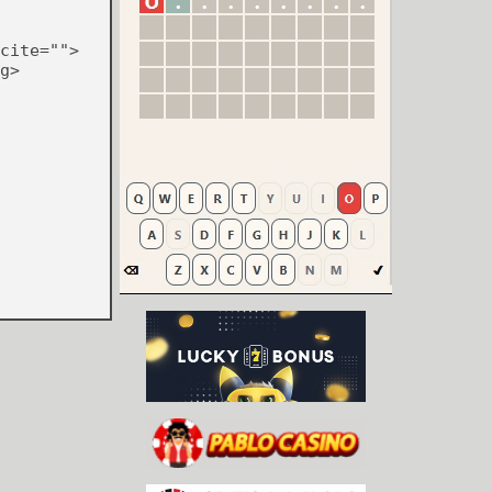
cite="">
g>