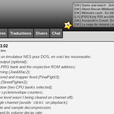
[Mo5] DOOM arrive en cart
[GK] Bethesda fête les 30 
ires
Traductions
Divers
Chat
[GK] Roblox : l'action en B
3.02
[GK] Agenda - GeForce NOW
 Jets
[GK] Devolver Digital en a 
 un émulateur NES pour DOS, en voici les nouveautés:
utput (optional);
[LS] [PS5] ps5-y2jb-autolo
 PRG bank and the respective ROM address;
[GK] Pourquoi Marvel Tokon 
timing (Joe&Mac2);
[GK] Test : Restory : Chill
ved and mapper fixed (FinalFight3);
[GK] GTA 6 : Rockstar Games
(StreetFighter2);
[GK] Hot Wheels Infinite Rus
[GK] Mémoire cash - Secret 
indow (two CPU banks selected);
[GK] Résultats Nintendo : 
y cycle/envelope counters;
e level wasn`t being cleared on channel off);
[GK] Déjà des dégraissage
le channel (avoids `clicks` on playback);
[Mo5] Brickboy cherche à r
te and sample decompression;
[GK] Minecraft et ses « Gra
nd its volume decay rate;