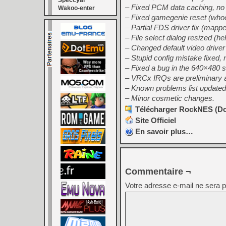
Speccyal
– Fixed PCM data caching, no
Wakoo-enter
– Fixed gamegenie reset (whoo
– Partial FDS driver fix (mappe
– File select dialog resized (he
– Changed default video driv
– Stupid config mistake fixed
– Fixed a bug in the 640×480 str
– VRCx IRQs are preliminary aga
– Known problems list updated
– Minor cosmetic changes.
Télécharger RockNES (Dos
Site Officiel
En savoir plus…
Commentaire ¬
Votre adresse e-mail ne sera p