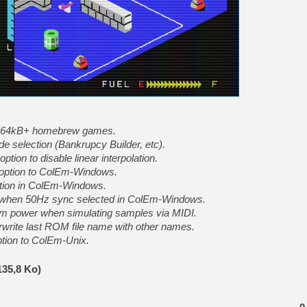
[GK] Beast of Reincarnation
[GK] Ubisoft : fin de parti
[GK] Mémoire cash - Metroid
[GK] Dan Houser (GTA) défe
[GK] Comment EA Sports FC
[GK] Crimson Moon : un Dark
[GK] Isle of Reveries : le j
[GK] Moonlighter 2 : The En
[GK] Capcom relance Monste
r 64kB+ homebrew games.
[Mo5] Deux inédits du Virtu
selection (Bankrupcy Builder, etc).
[GK] Le beat'em up The Walk
tion to disable linear interpolation.
[GK] Endless Legend 2 : enf
 option to ColEm-Windows.
ption in ColEm-Windows.
 when 50Hz sync selected in ColEm-Windows.
[LS] [PS5] Premiers signes 
rm power when simulating samples via MIDI.
write last ROM file name with other names.
tion to ColEm-Unix.
135,8 Ko)