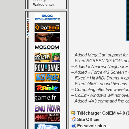
Speccyal
Wakoo-enter
– Added MegaCart support fo
– Fixed SCREEN 0/3 VDP mode 
– Added « Nearest Neighbor » op
– Added « Force 4:3 Screen »
– Fixed « Hit MIDI Drums » o
– Fixed 44kHz sound hiccups
– Computing effective wavefo
– ColEm-Windows will not over
– Added -4×3 command line op
Télécharger ColEM v4.0 (
Site Officiel
En savoir plus…