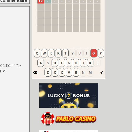
commentaire
cite="">
g>