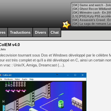
[Mo5] DOOM arrive en cart
[GK] Bethesda fête les 30 
ires
Traductions
Divers
Chat
[GK] Roblox : l'action en B
olEM v4.0
[GK] Agenda - GeForce NOW
 Jets
[GK] Devolver Digital en a 
lecovision tournant sous Dos et Windows développé par le célèbre 
ur est très complet et qu’il a été développé en C, ainsi un certain n
[LS] [PS5] ps5-y2jb-autolo
 en vrac : Unix/X, Amiga, Dreamcast (…).
[GK] Pourquoi Marvel Tokon 
[GK] Test : Restory : Chill
[GK] GTA 6 : Rockstar Games
[GK] Hot Wheels Infinite Rus
[GK] Mémoire cash - Secret 
[GK] Résultats Nintendo : 
[GK] Déjà des dégraissage
[Mo5] Brickboy cherche à r
[GK] Minecraft et ses « Gra