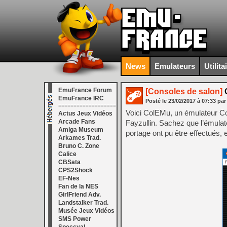
News
Emulateurs
Utilita
EmuFrance Forum
[Consoles de salon]
C
EmuFrance IRC
Posté le
23/02/2017
à
07:33
par
===================
Voici ColEMu, un émulateur Co
Actus Jeux Vidéos
Arcade Fans
Fayzullin. Sachez que l’émulate
Amiga Museum
portage ont pu être effectués,
Arkames Trad.
Bruno C. Zone
Calice
CBSata
CPS2Shock
EF-Nes
Fan de la NES
GirlFriend Adv.
Landstalker Trad.
Musée Jeux Vidéos
SMS Power