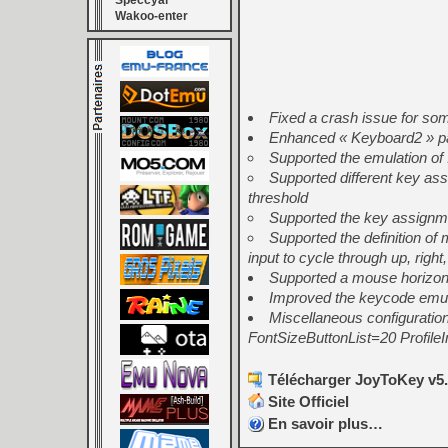
Speccyal
Wakoo-enter
Fixed a crash issue for so
Enhanced « Keyboard2 » pag
Supported the emulation of I
Supported different key as
threshold
Supported the key assignme
Supported the definition of
input to cycle through up, rig
Supported a mouse horizont
Improved the keycode emula
Miscellaneous configuratio
FontSizeButtonList=20 Profil
Télécharger JoyToKey v5.
Site Officiel
En savoir plus…