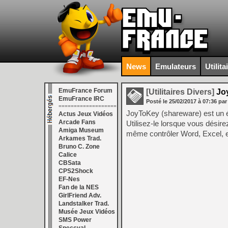
News
Emulateurs
Utilita
EmuFrance Forum
[Utilitaires Divers]
Joy
EmuFrance IRC
Posté le
25/02/2017
à
07:36
par
===================
JoyToKey (shareware) est un ému
Actus Jeux Vidéos
Arcade Fans
Utilisez-le lorsque vous désire
Amiga Museum
même contrôler Word, Excel,
Arkames Trad.
Bruno C. Zone
Calice
CBSata
CPS2Shock
EF-Nes
Fan de la NES
GirlFriend Adv.
Landstalker Trad.
Musée Jeux Vidéos
SMS Power