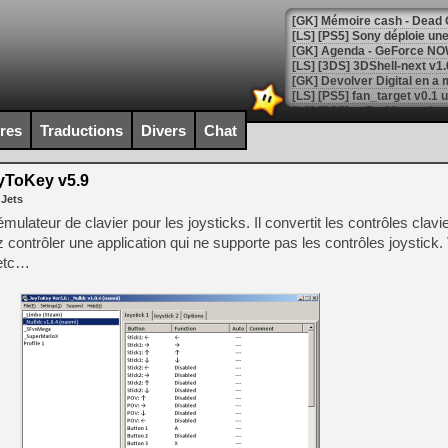
[GK] Agenda - GeForce NOW
[GK] Devolver Digital en a 
[LS] [PS5] ps5-y2jb-autolo
ires
Traductions
Divers
Chat
[GK] Pourquoi Marvel Tokon 
[GK] Test : Restory : Chill
[GK] GTA 6 : Rockstar Games
ToKey v5.9
[GK] Hot Wheels Infinite Rus
 Jets
[GK] Mémoire cash - Secret 
[GK] Résultats Nintendo : 
lateur de clavier pour les joysticks. Il convertit les contrôles clavier
z contrôler une application qui ne supporte pas les contrôles joystic
[GK] Déjà des dégraissage
 etc…
[Mo5] Brickboy cherche à r
[GK] Minecraft et ses « Gra
[GK] Beast of Reincarnation
[GK] Ubisoft : fin de parti
[GK] Mémoire cash - Metroid
[GK] Dan Houser (GTA) défe
[GK] Comment EA Sports FC
[GK] Crimson Moon : un Dark
[GK] Isle of Reveries : le j
[GK] Moonlighter 2 : The En
[GK] Capcom relance Monste