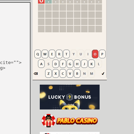
cite="">
g>