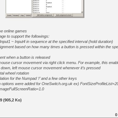
[Mo5] Deux inédits du Virtu
[GK] Le beat'em up The Walk
[GK] Endless Legend 2 : enf
me online games
e to support the followings:
nput1 ~ Input4 in sequence at the specified interval (hold duration)
[LS] [PS5] Le WebKit Userl
signment based on how many times a button is pressed within the spe
nt when a button is released
[GK] Oubliez Crazy Taxi, S
 mouse cursor movement via right click menu. For example, this enab
ht, down, left mouse cursor movement whenever it’s pressed
[LS] [Switch] NSZ 5.0.0 es
al wheel rotation
[GK] Bethesda fête les 30 
tion for the Numpad ‘/’ and a few other keys
[GK] Roblox : l'action en B
n options were added for OneSwitch.org.uk ex) FontSizeProfileList=2
eImageFullScreenRatio=1.0
9 (905,2 Ko)
0