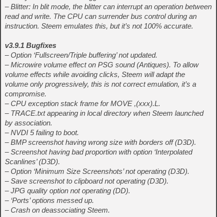
– Blitter: In blit mode, the blitter can interrupt an operation between
read and write. The CPU can surrender bus control during an
instruction. Steem emulates this, but it’s not 100% accurate.
v3.9.1 Bugfixes
– Option ‘Fullscreen/Triple buffering’ not updated.
– Microwire volume effect on PSG sound (Antiques). To allow
volume effects while avoiding clicks, Steem will adapt the
volume only progressively, this is not correct emulation, it’s a
compromise.
– CPU exception stack frame for MOVE ,(xxx).L.
– TRACE.txt appearing in local directory when Steem launched
by association.
– NVDI 5 failing to boot.
– BMP screenshot having wrong size with borders off (D3D).
– Screenshot having bad proportion with option ‘Interpolated
Scanlines’ (D3D).
– Option ‘Minimum Size Screenshots’ not operating (D3D).
– Save screenshot to clipboard not operating (D3D).
– JPG quality option not operating (DD).
– ‘Ports’ options messed up.
– Crash on deassociating Steem.