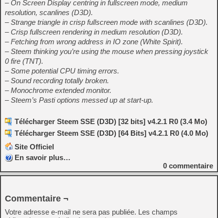
– On Screen Display centring in fullscreen mode, medium
resolution, scanlines (D3D).
– Strange triangle in crisp fullscreen mode with scanlines (D3D).
– Crisp fullscreen rendering in medium resolution (D3D).
– Fetching from wrong address in IO zone (White Spirit).
– Steem thinking you’re using the mouse when pressing joystick
0 fire (TNT).
– Some potential CPU timing errors.
– Sound recording totally broken.
– Monochrome extended monitor.
– Steem’s Pasti options messed up at start-up.
Télécharger Steem SSE (D3D) [32 bits] v4.2.1 R0 (3.4 Mo)
Télécharger Steem SSE (D3D) [64 Bits] v4.2.1 R0 (4.0 Mo)
Site Officiel
En savoir plus…
0
commentaire
Commentaire ¬
Votre adresse e-mail ne sera pas publiée.
Les champs