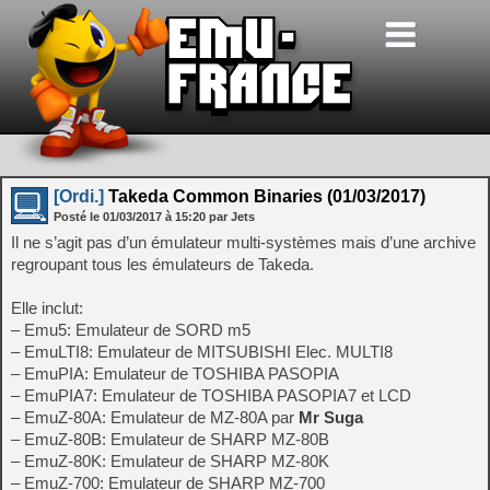
[Ordi.]
Takeda Common Binaries (01/03/2017)
Posté le
01/03/2017
à
15:20
par Jets
Il ne s’agit pas d’un émulateur multi-systèmes mais d’une archive
regroupant tous les émulateurs de Takeda.
Elle inclut:
– Emu5: Emulateur de SORD m5
– EmuLTI8: Emulateur de MITSUBISHI Elec. MULTI8
– EmuPIA: Emulateur de TOSHIBA PASOPIA
– EmuPIA7: Emulateur de TOSHIBA PASOPIA7 et LCD
– EmuZ-80A: Emulateur de MZ-80A par
Mr Suga
– EmuZ-80B: Emulateur de SHARP MZ-80B
– EmuZ-80K: Emulateur de SHARP MZ-80K
– EmuZ-700: Emulateur de SHARP MZ-700