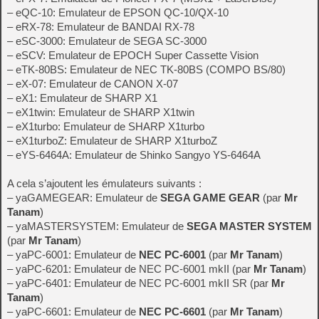
– eQC-10: Emulateur de EPSON QC-10/QX-10
– eRX-78: Emulateur de BANDAI RX-78
– eSC-3000: Emulateur de SEGA SC-3000
– eSCV: Emulateur de EPOCH Super Cassette Vision
– eTK-80BS: Emulateur de NEC TK-80BS (COMPO BS/80)
– eX-07: Emulateur de CANON X-07
– eX1: Emulateur de SHARP X1
– eX1twin: Emulateur de SHARP X1twin
– eX1turbo: Emulateur de SHARP X1turbo
– eX1turboZ: Emulateur de SHARP X1turboZ
– eYS-6464A: Emulateur de Shinko Sangyo YS-6464A
A cela s’ajoutent les émulateurs suivants :
– yaGAMEGEAR: Emulateur de
SEGA GAME GEAR
(par
Mr
Tanam
)
– yaMASTERSYSTEM: Emulateur de
SEGA MASTER SYSTEM
(par
Mr Tanam
)
– yaPC-6001: Emulateur de
NEC PC-6001
(par
Mr Tanam
)
– yaPC-6201: Emulateur de NEC PC-6001 mkII (par
Mr Tanam
)
– yaPC-6401: Emulateur de NEC PC-6001 mkII SR (par
Mr
Tanam
)
– yaPC-6601: Emulateur de
NEC PC-6601
(par
Mr Tanam
)