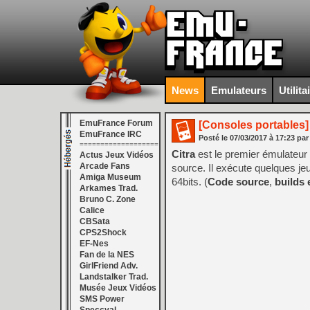
News
Emulateurs
Utilita
EmuFrance Forum
[Consoles portables]
EmuFrance IRC
Posté le
07/03/2017
à
17:23
par
===================
Citra
est le premier émulateur
Actus Jeux Vidéos
Arcade Fans
source. Il exécute quelques j
Amiga Museum
64bits. (
Code source
,
builds
Arkames Trad.
Bruno C. Zone
Calice
CBSata
CPS2Shock
EF-Nes
Fan de la NES
GirlFriend Adv.
Landstalker Trad.
Musée Jeux Vidéos
SMS Power