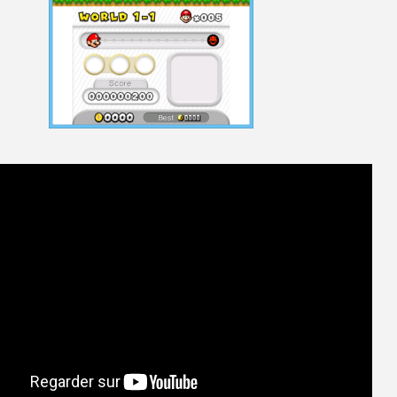
[Mo5] Deux inédits du Virtu
[GK] Le beat'em up The Walk
[GK] Endless Legend 2 : enf
[LS] [PS5] Le WebKit Userl
[GK] Oubliez Crazy Taxi, S
[LS] [Switch] NSZ 5.0.0 es
[GK] No More Room in Hell 2
[GK] Un chatbot Atelier Ryz