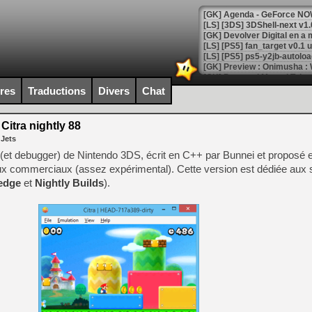
[GK] Agenda - GeForce NOW
[GK] Devolver Digital en a 
[LS] [PS5] ps5-y2jb-autolo
[GK] Pourquoi Marvel Tokon 
[GK] Test : Restory : Chill
ires
Traductions
Divers
Chat
[GK] GTA 6 : Rockstar Games
[GK] Hot Wheels Infinite Rus
[GK] Mémoire cash - Secret 
Citra nightly 88
[GK] Résultats Nintendo : 
 Jets
[GK] Déjà des dégraissage
 (et debugger) de Nintendo 3DS, écrit en C++ par Bunnei et proposé 
eux commerciaux (assez expérimental). Cette version est dédiée aux
[Mo5] Brickboy cherche à r
 edge
et
Nightly Builds
).
[GK] Minecraft et ses « Gra
[GK] Beast of Reincarnation
[GK] Ubisoft : fin de parti
[GK] Mémoire cash - Metroid
[GK] Dan Houser (GTA) défe
[GK] Comment EA Sports FC
[GK] Crimson Moon : un Dark
[GK] Isle of Reveries : le j
[GK] Moonlighter 2 : The En
[GK] Capcom relance Monste