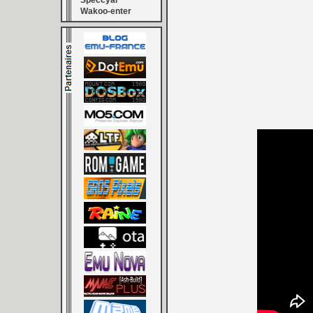
Speccyal
Wakoo-enter