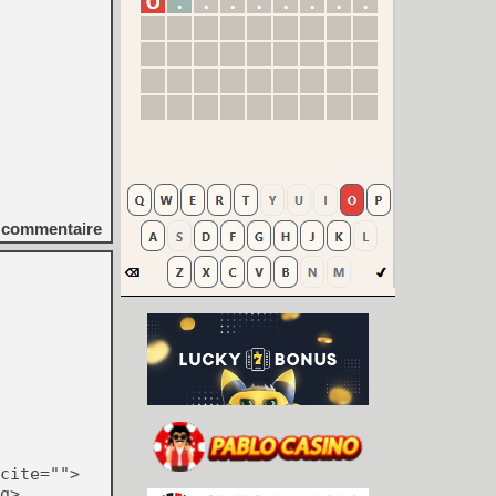
commentaire
cite="">
g>