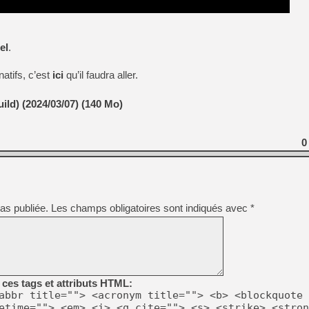
el
.
natifs, c’est
ici
qu’il faudra aller.
uild) (2024/03/07) (140 Mo)
0
as publiée.
Les champs obligatoires sont indiqués avec
*
ces tags et attributs HTML:
abbr title=""> <acronym title=""> <b> <blockquote 
etime=""> <em> <i> <q cite=""> <s> <strike> <stron