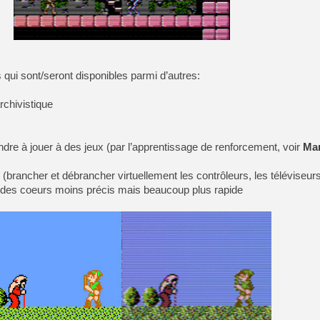
[LS] [PS5] Le WebKit Userl
 qui sont/seront disponibles parmi d’autres:
[GK] Oubliez Crazy Taxi, S
[LS] [Switch] NSZ 5.0.0 es
rchivistique
[GK] No More Room in Hell 2
[GK] Un chatbot Atelier Ryz
re à jouer à des jeux (par l’apprentissage de renforcement, voir
Mar
[GK] Mémoire cash - Splatte
 (brancher et débrancher virtuellement les contrôleurs, les téléviseurs
[GK] Nvidia : le prix des 
[GK] Suikoden Star Leap : 
le des coeurs moins précis mais beaucoup plus rapide
[Mo5] La mini borne d’arc