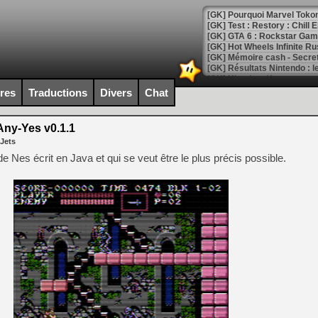
[GK] Pourquoi Marvel Tokon 
[GK] Test : Restory : Chill
[GK] GTA 6 : Rockstar Games
[GK] Hot Wheels Infinite Rus
[GK] Mémoire cash - Secret 
[GK] Résultats Nintendo : 
[GK] Déjà des dégraissage
ires
Traductions
Divers
Chat
[Mo5] Brickboy cherche à r
[GK] Minecraft et ses « Gra
ny-Yes v0.1.1
 Jets
[GK] Beast of Reincarnation
[GK] Ubisoft : fin de parti
de Nes écrit en Java et qui se veut être le plus précis possible.
[GK] Mémoire cash - Metroid
[GK] Dan Houser (GTA) défe
[GK] Comment EA Sports FC
[GK] Crimson Moon : un Dark
[GK] Isle of Reveries : le j
[GK] Moonlighter 2 : The En
[GK] Capcom relance Monste
[Mo5] Deux inédits du Virtu
[GK] Le beat'em up The Walk
[GK] Endless Legend 2 : enf