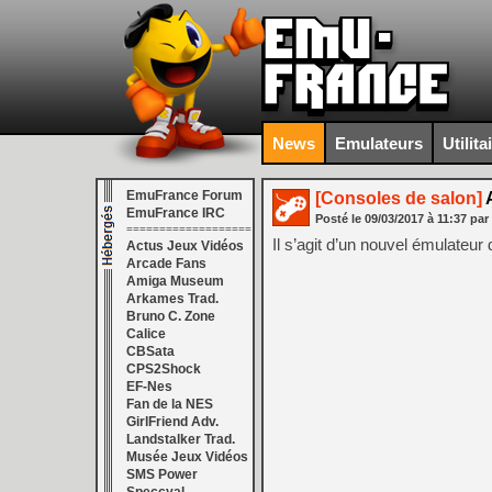
News
Emulateurs
Utilita
EmuFrance Forum
[Consoles de salon]
A
EmuFrance IRC
Posté le
09/03/2017
à
11:37
par
===================
Il s’agit d’un nouvel émulateur 
Actus Jeux Vidéos
Arcade Fans
Amiga Museum
Arkames Trad.
Bruno C. Zone
Calice
CBSata
CPS2Shock
EF-Nes
Fan de la NES
GirlFriend Adv.
Landstalker Trad.
Musée Jeux Vidéos
SMS Power