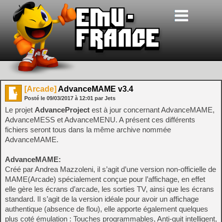
[Arcade]
AdvanceMAME v3.4
Posté le
09/03/2017
à
12:01
par Jets
Le projet
AdvanceProject
est à jour concernant AdvanceMAME,
AdvanceMESS et AdvanceMENU. A présent ces différents
fichiers seront tous dans la même archive nommée
AdvanceMAME.
AdvanceMAME:
Créé par Andrea Mazzoleni, il s’agit d’une version non-officielle de
MAME(Arcade) spécialement conçue pour l’affichage, en effet
elle gère les écrans d’arcade, les sorties TV, ainsi que les écrans
standard. Il s’agit de la version idéale pour avoir un affichage
authentique (absence de flou), elle apporte également quelques
plus coté émulation : Touches programmables, Anti-quit intelligent,