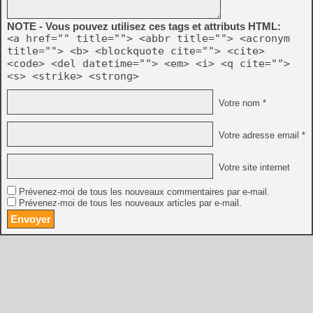
NOTE - Vous pouvez utilisez ces tags et attributs HTML:
<a href="" title=""> <abbr title=""> <acronym
title=""> <b> <blockquote cite=""> <cite>
<code> <del datetime=""> <em> <i> <q cite="">
<s> <strike> <strong>
Votre nom *
Votre adresse email *
Votre site internet
Prévenez-moi de tous les nouveaux commentaires par e-mail.
Prévenez-moi de tous les nouveaux articles par e-mail.