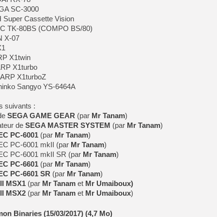
EGA SC-3000
Super Cassette Vision
NEC TK-80BS (COMPO BS/80)
N X-07
X1
RP X1twin
ARP X1turbo
HARP X1turboZ
Shinko Sangyo YS-6464A
s suivants :
de
SEGA GAME GEAR
(par
Mr Tanam
)
teur de
SEGA MASTER SYSTEM
(par
Mr Tanam
)
EC PC-6001
(par
Mr Tanam
)
EC PC-6001 mkII (par
Mr Tanam
)
NEC PC-6001 mkII SR (par
Mr Tanam
)
EC PC-6601
(par
Mr Tanam
)
EC PC-6601 SR
(par
Mr Tanam
)
II MSX1
(par
Mr Tanam
et
Mr Umaiboux)
II MSX2
(par
Mr Tanam
et
Mr Umaiboux
)
n Binaries (15/03/2017) (4,7 Mo)