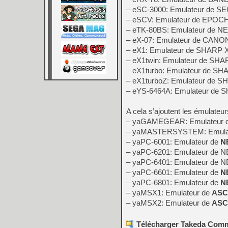
– eSC-3000: Emulateur de S
– eSCV: Emulateur de EPOCH 
– eTK-80BS: Emulateur de 
– eX-07: Emulateur de CANO
– eX1: Emulateur de SHARP 
– eX1twin: Emulateur de SHA
– eX1turbo: Emulateur de SH
– eX1turboZ: Emulateur de S
– eYS-6464A: Emulateur de 
A cela s’ajoutent les émulateur
– yaGAMEGEAR: Emulateur 
– yaMASTERSYSTEM: Emula
– yaPC-6001: Emulateur de
N
– yaPC-6201: Emulateur de N
– yaPC-6401: Emulateur de 
– yaPC-6601: Emulateur de
N
– yaPC-6801: Emulateur de
N
– yaMSX1: Emulateur de
ASC
– yaMSX2: Emulateur de
ASC
Télécharger Takeda Commo