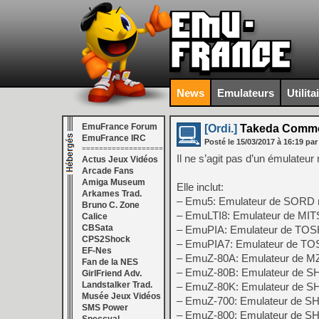
News
Emulateurs
Utilita
EmuFrance Forum
[Ordi.]
Takeda Common
EmuFrance IRC
Posté le
15/03/2017
à
16:19
par
===================
Il ne s’agit pas d’un émulateu
Actus Jeux Vidéos
Arcade Fans
Amiga Museum
Elle inclut:
Arkames Trad.
– Emu5: Emulateur de SORD
Bruno C. Zone
– EmuLTI8: Emulateur de MI
Calice
CBSata
– EmuPIA: Emulateur de TO
CPS2Shock
– EmuPIA7: Emulateur de T
EF-Nes
– EmuZ-80A: Emulateur de M
Fan de la NES
– EmuZ-80B: Emulateur de 
GirlFriend Adv.
Landstalker Trad.
– EmuZ-80K: Emulateur de 
Musée Jeux Vidéos
– EmuZ-700: Emulateur de 
SMS Power
– EmuZ-800: Emulateur de 