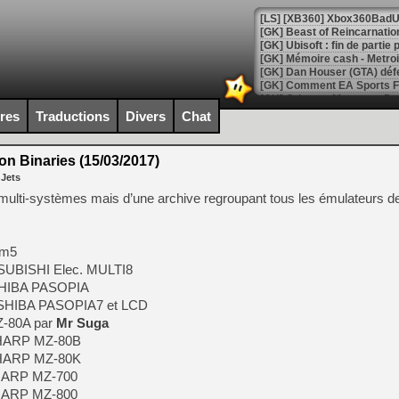
[GK] Beast of Reincarnation
[GK] Ubisoft : fin de parti
[GK] Mémoire cash - Metroid
[GK] Dan Houser (GTA) défe
[GK] Comment EA Sports FC
[GK] Crimson Moon : un Dark
[GK] Isle of Reveries : le j
ires
Traductions
Divers
Chat
[GK] Moonlighter 2 : The En
[GK] Capcom relance Monste
 Binaries (15/03/2017)
 Jets
r multi-systèmes mais d’une archive regroupant tous les émulateurs d
[Mo5] Deux inédits du Virtu
[GK] Le beat'em up The Walk
[GK] Endless Legend 2 : enf
 m5
TSUBISHI Elec. MULTI8
SHIBA PASOPIA
[LS] [PS5] Le WebKit Userl
OSHIBA PASOPIA7 et LCD
Z-80A par
Mr Suga
SHARP MZ-80B
[GK] Oubliez Crazy Taxi, S
SHARP MZ-80K
SHARP MZ-700
[LS] [Switch] NSZ 5.0.0 es
SHARP MZ-800