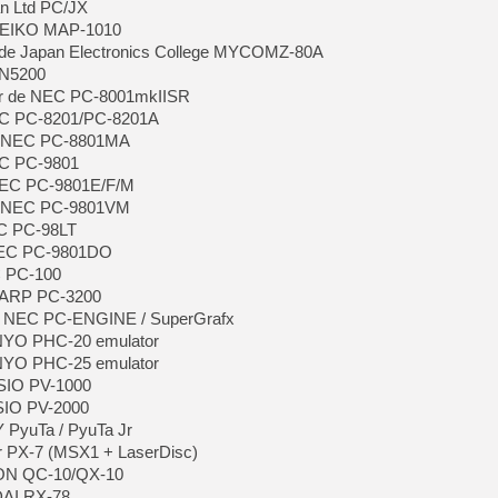
an Ltd PC/JX
 SEIKO MAP-1010
e Japan Electronics College MYCOMZ-80A
 N5200
ur de NEC PC-8001mkIISR
EC PC-8201/PC-8201A
e NEC PC-8801MA
EC PC-9801
NEC PC-9801E/F/M
e NEC PC-9801VM
EC PC-98LT
NEC PC-9801DO
C PC-100
HARP PC-3200
e NEC PC-ENGINE / SuperGrafx
NYO PHC-20 emulator
NYO PHC-25 emulator
ASIO PV-1000
SIO PV-2000
 PyuTa / PyuTa Jr
r PX-7 (MSX1 + LaserDisc)
SON QC-10/QX-10
DAI RX-78