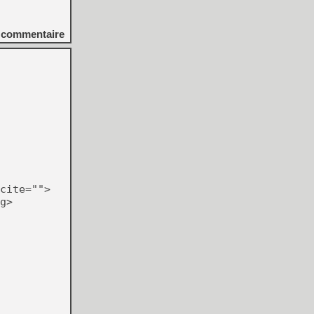
commentaire
cite="">
g>