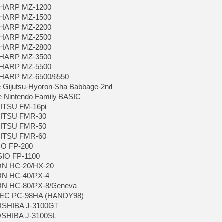
 SHARP MZ-1200
[GK] No More Room in Hell 2
 SHARP MZ-1500
[GK] Un chatbot Atelier Ryz
 SHARP MZ-2200
[GK] Mémoire cash - Splatte
 SHARP MZ-2500
[GK] Nvidia : le prix des 
 SHARP MZ-2800
[GK] Suikoden Star Leap : 
 SHARP MZ-3500
[Mo5] La mini borne d’arc
 SHARP MZ-5500
[GK] Atari renoue avec les 
 SHARP MZ-6500/6550
[GK] Le studio de FIFA Worl
e Gijutsu-Hyoron-Sha Babbage-2nd
[GK] La PlayStation 1 en L
e Nintendo Family BASIC
[GK] Dawn of War 4 : les Né
JITSU FM-16pi
[GK] CloverPit : l'héritier
UJITSU FMR-30
[GK] Stellar Blade : Blood R
UJITSU FMR-50
[GK] Palworld Online est a
UJITSU FMR-60
[GK] Wuchang 2 : le souls-l
IO FP-200
[GK] Minecraft et ses « Gra
SIO FP-1100
SON HC-20/HX-20
ON HC-40/PX-4
SON HC-80/PX-8/Geneva
 NEC PC-98HA (HANDY98)
TOSHIBA J-3100GT
TOSHIBA J-3100SL