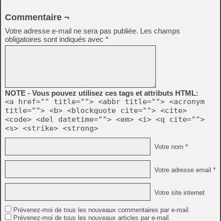
Commentaire ¬
Votre adresse e-mail ne sera pas publiée.
Les champs
obligatoires sont indiqués avec
*
NOTE - Vous pouvez utilisez ces tags et attributs HTML:
<a href="" title=""> <abbr title=""> <acronym
title=""> <b> <blockquote cite=""> <cite>
<code> <del datetime=""> <em> <i> <q cite="">
<s> <strike> <strong>
Votre nom *
Votre adresse email *
Votre site internet
Prévenez-moi de tous les nouveaux commentaires par e-mail.
Prévenez-moi de tous les nouveaux articles par e-mail.