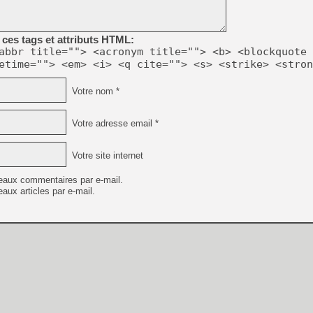
[LS] [PS5] Le WebKit Userl
ces tags et attributs HTML:
abbr title=""> <acronym title=""> <b> <blockquote 
etime=""> <em> <i> <q cite=""> <s> <strike> <stron
[GK] Oubliez Crazy Taxi, S
[LS] [Switch] NSZ 5.0.0 es
Votre nom *
[GK] No More Room in Hell 2
Votre adresse email *
[GK] Un chatbot Atelier Ryz
[GK] Mémoire cash - Splatte
Votre site internet
[GK] Nvidia : le prix des 
[GK] Suikoden Star Leap : 
eaux commentaires par e-mail.
aux articles par e-mail.
[Mo5] La mini borne d’arc
[GK] Atari renoue avec les 
[GK] Pourquoi Marvel Tokon 