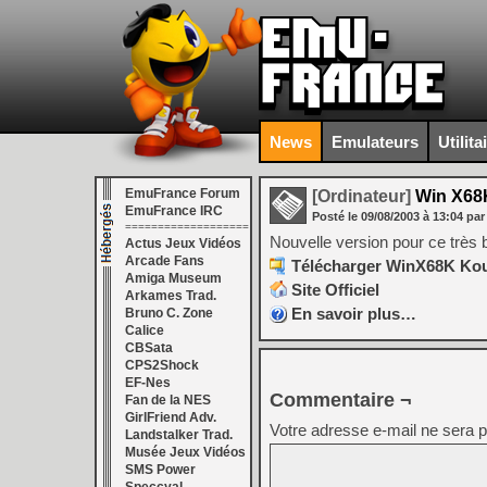
News
Emulateurs
Utilita
EmuFrance Forum
[Ordinateur]
Win X68K
EmuFrance IRC
Posté le
09/08/2003
à
13:04
par
===================
Nouvelle version pour ce très
Actus Jeux Vidéos
Arcade Fans
Télécharger WinX68K Kous
Amiga Museum
Site Officiel
Arkames Trad.
En savoir plus…
Bruno C. Zone
Calice
CBSata
CPS2Shock
EF-Nes
Commentaire ¬
Fan de la NES
GirlFriend Adv.
Votre adresse e-mail ne sera p
Landstalker Trad.
Musée Jeux Vidéos
SMS Power