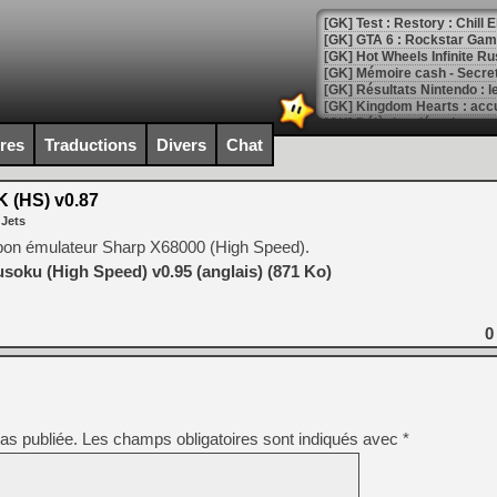
[GK] Test : Restory : Chill
[GK] GTA 6 : Rockstar Games
[GK] Hot Wheels Infinite Rus
[GK] Mémoire cash - Secret 
[GK] Résultats Nintendo : 
[GK] Déjà des dégraissage
ires
Traductions
Divers
Chat
[Mo5] Brickboy cherche à r
[GK] Minecraft et ses « Gra
 (HS) v0.87
[GK] Beast of Reincarnation
 Jets
[GK] Ubisoft : fin de parti
[GK] Mémoire cash - Metroid
 bon émulateur Sharp X68000 (High Speed).
[GK] Dan Houser (GTA) défe
oku (High Speed) v0.95 (anglais) (871 Ko)
[GK] Comment EA Sports FC
[GK] Crimson Moon : un Dark
[GK] Isle of Reveries : le j
[GK] Moonlighter 2 : The En
0
[GK] Capcom relance Monste
[Mo5] Deux inédits du Virtu
as publiée.
Les champs obligatoires sont indiqués avec
*
[GK] Le beat'em up The Walk
[GK] Endless Legend 2 : enf