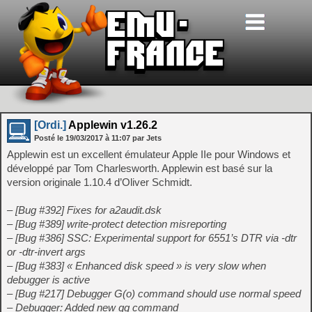
[Ordi.]
Applewin v1.26.2
Posté le
19/03/2017
à
11:07
par Jets
Applewin est un excellent émulateur Apple IIe pour Windows et
développé par Tom Charlesworth. Applewin est basé sur la
version originale 1.10.4 d’Oliver Schmidt.
– [Bug #392] Fixes for a2audit.dsk
– [Bug #389] write-protect detection misreporting
– [Bug #386] SSC: Experimental support for 6551’s DTR via -dtr
or -dtr-invert args
– [Bug #383] « Enhanced disk speed » is very slow when
debugger is active
– [Bug #217] Debugger G(o) command should use normal speed
– Debugger: Added new gg command