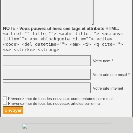
NOTE - Vous pouvez utilisez ces tags et attributs HTML:
<a href="" title=""> <abbr title=""> <acronym
title=""> <b> <blockquote cite=""> <cite>
<code> <del datetime=""> <em> <i> <q cite="">
<s> <strike> <strong>
Votre nom *
Votre adresse email *
Votre site internet
Prévenez-moi de tous les nouveaux commentaires par e-mail.
Prévenez-moi de tous les nouveaux articles par e-mail.