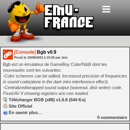
[Console]
Bgb v0.9
Posté le
10/08/2003
à
10:25
par Jets
Bgb est un émulateur de GameBoy Color/N&B dont les
nouveautés sont les suivantes:
-Color schemes can be edited. Increased precision of frequencies
in sound code(alone in the dark intro interference effect).
-Centralized/wrapped sound output (waveout, disk writer) code.
Fixed AV if showing registers w/o rom loaded.
Télécharger BGB (x86) v1.6.6 (544 Ko)
Site Officiel
En savoir plus…
0
commentaire