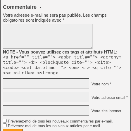
Commentaire ¬
Votre adresse e-mail ne sera pas publiée.
Les champs
obligatoires sont indiqués avec
*
NOTE - Vous pouvez utilisez ces tags et attributs HTML:
<a href="" title=""> <abbr title=""> <acronym
title=""> <b> <blockquote cite=""> <cite>
<code> <del datetime=""> <em> <i> <q cite="">
<s> <strike> <strong>
Votre nom *
Votre adresse email *
Votre site internet
Prévenez-moi de tous les nouveaux commentaires par e-mail.
Prévenez-moi de tous les nouveaux articles par e-mail.