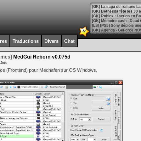
[GK] Bethesda fête les 30 
[GK] Roblox : l'action en B
[GK] Agenda - GeForce NOW
[GK] Devolver Digital en a 
ires
Traductions
Divers
Chat
[LS] [PS5] ps5-y2jb-autolo
temes]
MedGui Reborn v0.075d
[GK] Pourquoi Marvel Tokon 
 Jets
[GK] Test : Restory : Chill
[GK] GTA 6 : Rockstar Games
ace (Frontend) pour Mednafen sur OS Windows.
[GK] Hot Wheels Infinite Rus
[GK] Mémoire cash - Secret 
[GK] Résultats Nintendo : 
[GK] Déjà des dégraissage
[GK] Minecraft et ses « Gra
[GK] Beast of Reincarnation
[GK] Ubisoft : fin de parti
[GK] Mémoire cash - Metroid
[GK] Dan Houser (GTA) défe
[GK] Comment EA Sports FC
[GK] Crimson Moon : un Dark
[GK] Isle of Reveries : le j