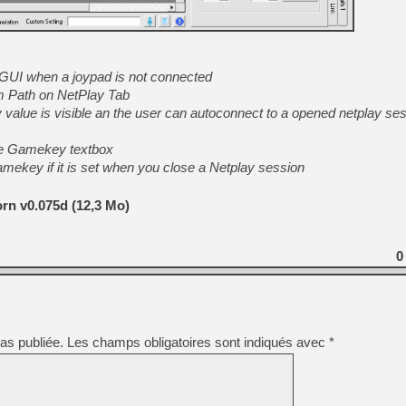
[GK] Moonlighter 2 : The En
[GK] Capcom relance Monste
p GUI when a joypad is not connected
[GK] Le beat'em up The Walk
om Path on NetPlay Tab
lue is visible an the user can autoconnect to a opened netplay ses
[GK] Endless Legend 2 : enf
e Gamekey textbox
ekey if it is set when you close a Netplay session
[LS] [PS5] Le WebKit Userl
rn v0.075d (12,3 Mo)
[GK] Oubliez Crazy Taxi, S
[LS] [Switch] NSZ 5.0.0 es
0
as publiée.
Les champs obligatoires sont indiqués avec
*