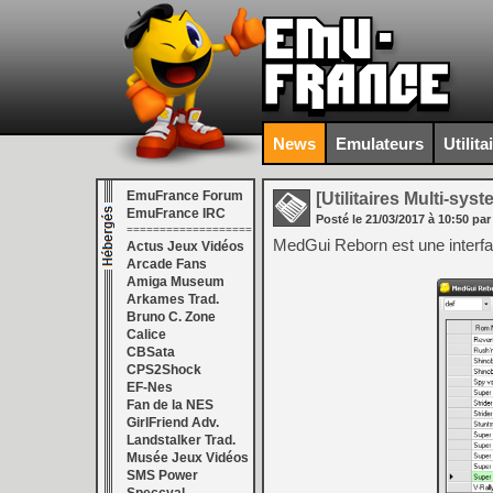
News
Emulateurs
Utilita
EmuFrance Forum
[Utilitaires Multi-sys
EmuFrance IRC
Posté le
21/03/2017
à
10:50
par
===================
MedGui Reborn est une interf
Actus Jeux Vidéos
Arcade Fans
Amiga Museum
Arkames Trad.
Bruno C. Zone
Calice
CBSata
CPS2Shock
EF-Nes
Fan de la NES
GirlFriend Adv.
Landstalker Trad.
Musée Jeux Vidéos
SMS Power