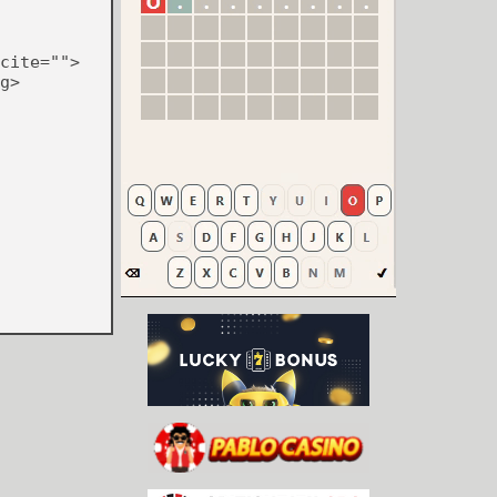
cite="">
g>