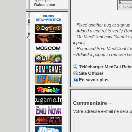
Speccyal
Wakoo-enter
– Fixed another bug at startu
– Added a control to verify R
– On MedClient now Gamekey va
input it
– Removed from MedClient th
– Added a popup to remove Gam
Télécharger MedGui Rebo
Site Officiel
En savoir plus…
Commentaire ¬
Votre adresse e-mail ne sera p