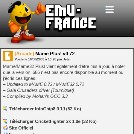
[Arcade]
Mame Plus! v0.72
Posté le
10/08/2003
à
10:28
par Jets
Mame/Mame32 Plus! vient également d’être mis à jour, à noter
que la version I686 n’est pas encore disponible au moment où
j’écris ces lignes.
– Updated to MAME 0.72 / MAME32 0.72
– Gaia Crusaders driver [Tourniquet]
– Compiled by Mohan’s GCC 3.3
Télécharger InfoChip8 0.1J (52 Ko)
Télécharger CricketFighter 2k 1.0e (32 Ko)
Site Officiel