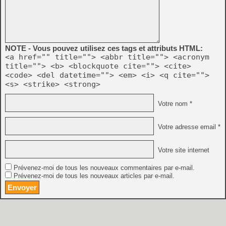
NOTE - Vous pouvez utilisez ces tags et attributs HTML:
<a href="" title=""> <abbr title=""> <acronym
title=""> <b> <blockquote cite=""> <cite>
<code> <del datetime=""> <em> <i> <q cite="">
<s> <strike> <strong>
Votre nom *
Votre adresse email *
Votre site internet
Prévenez-moi de tous les nouveaux commentaires par e-mail.
Prévenez-moi de tous les nouveaux articles par e-mail.