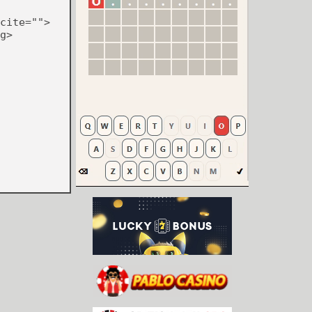
cite="">
g>