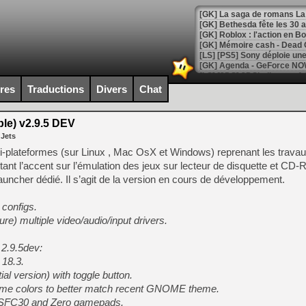
[GK] Bethesda fête les 30 
[GK] Roblox : l'action en B
[GK] Agenda - GeForce NOW
[GK] Devolver Digital en a 
ires
Traductions
Divers
Chat
[LS] [PS5] ps5-y2jb-autolo
le) v2.9.5 DEV
[GK] Pourquoi Marvel Tokon 
 Jets
[GK] Test : Restory : Chill
[GK] GTA 6 : Rockstar Games
-plateformes (sur Linux , Mac OsX et Windows) reprenant les trava
[GK] Hot Wheels Infinite Rus
l’accent sur l’émulation des jeux sur lecteur de disquette et CD-R
[GK] Mémoire cash - Secret 
auncher dédié. Il s’agit de la version en cours de développement.
[GK] Résultats Nintendo : 
[GK] Déjà des dégraissage
configs.
ture) multiple video/audio/input drivers.
[GK] Minecraft et ses « Gra
[GK] Beast of Reincarnation
2.9.5dev:
[GK] Ubisoft : fin de parti
18.3.
[GK] Mémoire cash - Metroid
[GK] Dan Houser (GTA) défe
ial version) with toggle button.
[GK] Comment EA Sports FC
me colors to better match recent GNOME theme.
[GK] Crimson Moon : un Dark
do SFC30 and Zero gamepads.
[GK] Isle of Reveries : le j