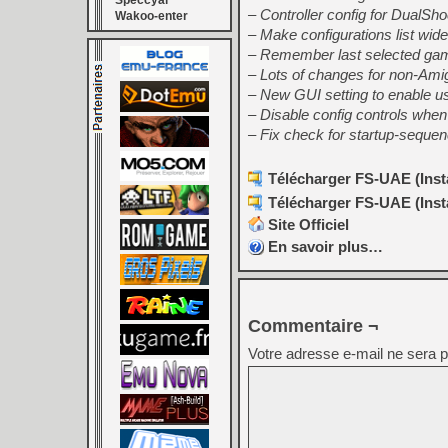
Speccyal
– Controller config for DualSh
Wakoo-enter
– Make configurations list wide
– Remember last selected game
– Lots of changes for non-A
– New GUI setting to enable us
– Disable config controls whe
– Fix check for startup-seque
Télécharger FS-UAE (Insta
Télécharger FS-UAE (Insta
Site Officiel
En savoir plus…
Commentaire ¬
Votre adresse e-mail ne sera p