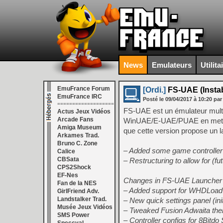
News
Emulateurs
Utilita
EmuFrance Forum
[Ordi.]
FS-UAE (Instab
EmuFrance IRC
Posté le
09/04/2017
à
10:20
par
===================
FS-UAE est un émulateur multi
Actus Jeux Vidéos
Arcade Fans
WinUAE/E-UAE/PUAE en mettant 
Amiga Museum
que cette version propose un l
Arkames Trad.
Bruno C. Zone
– Added some game controller 
Calice
CBSata
– Restructuring to allow for (fu
CPS2Shock
EF-Nes
Changes in FS-UAE Launcher 
Fan de la NES
– Added support for WHDLoad 
GirlFriend Adv.
Landstalker Trad.
– New quick settings panel (init
Musée Jeux Vidéos
– Tweaked Fusion Adwaita the
SMS Power
– Controller configs for 8Bit