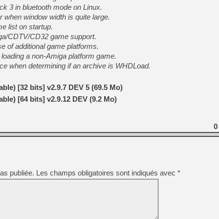
[GK] Moonlighter 2 : The En
ock 3 in bluetooth mode on Linux.
[GK] Capcom relance Monste
r when window width is quite large.
 list on startup.
miga/CDTV/CD32 game support.
e of additional game platforms.
[GK] Le beat'em up The Walk
n loading a non-Amiga platform game.
[GK] Endless Legend 2 : enf
nce when determining if an archive is WHDLoad.
ble) [32 bits] v2.9.7 DEV 5 (69.5 Mo)
[LS] [PS5] Le WebKit Userl
ble) [64 bits] v2.9.12 DEV (9.2 Mo)
[GK] Oubliez Crazy Taxi, S
0
[LS] [Switch] NSZ 5.0.0 es
as publiée.
Les champs obligatoires sont indiqués avec
*