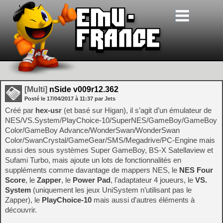
[Multi]
nSide v009r12.362
Posté le
17/04/2017
à
11:37
par Jets
Créé par
hex-usr
(et basé sur Higan), il s’agit d’un émulateur de
NES/VS.System/PlayChoice-10/SuperNES/GameBoy/GameBoy
Color/GameBoy Advance/WonderSwan/WonderSwan
Color/SwanCrystal/GameGear/SMS/Megadrive/PC-Engine mais
aussi des sous systèmes Super GameBoy, BS-X Satellaview et
Sufami Turbo, mais ajoute un lots de fonctionnalités en
suppléments comme davantage de mappers NES, le
NES Four
Score
, le
Zapper
, le
Power Pad
, l’adaptateur 4 joueurs, le
VS.
System
(uniquement les jeux UniSystem n’utilisant pas le
Zapper), le
PlayChoice-10
mais aussi d’autres éléments à
découvrir.