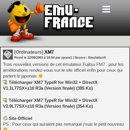
[Ordinateurs]
XM7
Posté le
22/08/2003
à
18:54
par space1
| Source :
Emulation9
Trois nouvelles versions de cet émulateur Fujitsu FM7 , pour les
améliorations rendez-vous sur le site officiel enfin pour ceux qui
parlent le japonais
Télécharger XM7 TypeR for Win32 + DirectX
V1.1L77SX+z10 R3a (Version finale) (395 Ko)
Télécharger XM7 TypeR for Win32 + DirectX
V2.9L77SX+z10 R3a (Version finale) (354 Ko)
Site Officiel
PS : Pour ceux qui auraient pas remarqué j’suis le petit nouveau