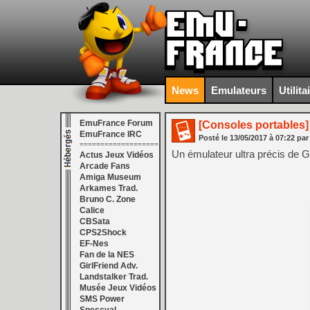
News
Emulateurs
Utilita
EmuFrance Forum
[Consoles portables]
EmuFrance IRC
Posté le
13/05/2017
à
07:22
par
===================
Un émulateur ultra précis d
Actus Jeux Vidéos
Arcade Fans
Amiga Museum
Arkames Trad.
Bruno C. Zone
Calice
CBSata
CPS2Shock
EF-Nes
Fan de la NES
GirlFriend Adv.
Landstalker Trad.
Musée Jeux Vidéos
SMS Power