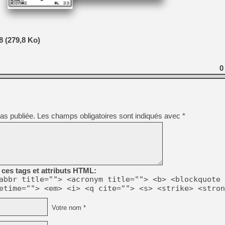
[LS] [PS5] Le WebKit Userl
 (279,8 Ko)
[GK] Oubliez Crazy Taxi, S
0
[LS] [Switch] NSZ 5.0.0 es
[GK] No More Room in Hell 2
[GK] Un chatbot Atelier Ryz
as publiée.
Les champs obligatoires sont indiqués avec
*
[GK] Mémoire cash - Splatte
[GK] Nvidia : le prix des 
[GK] Suikoden Star Leap : 
[Mo5] La mini borne d’arc
ces tags et attributs HTML:
abbr title=""> <acronym title=""> <b> <blockquote 
etime=""> <em> <i> <q cite=""> <s> <strike> <stron
Votre nom *