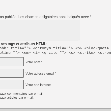
[GK] Nvidia : le prix des 
[GK] Suikoden Star Leap : 
[Mo5] La mini borne d’arc
as publiée.
Les champs obligatoires sont indiqués avec
*
[GK] Atari renoue avec les 
[GK] Le studio de FIFA Worl
[GK] La PlayStation 1 en L
[GK] Dawn of War 4 : les Né
[GK] CloverPit : l'héritier
[GK] Stellar Blade : Blood R
ces tags et attributs HTML:
[GK] Palworld Online est a
abbr title=""> <acronym title=""> <b> <blockquote 
[GK] Wuchang 2 : le souls-l
etime=""> <em> <i> <q cite=""> <s> <strike> <stron
[GK] Test : Big Walk est le 
[GK] Starsand Island : la si
Votre nom *
Votre adresse email *
[GK] Dan Houser (GTA) défe
Votre site internet
eaux commentaires par e-mail.
aux articles par e-mail.