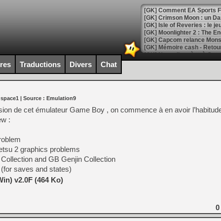
[GK] Comment EA Sports FC
[GK] Crimson Moon : un Dark
[GK] Isle of Reveries : le j
[GK] Moonlighter 2 : The En
[GK] Capcom relance Monste
ires
Traductions
Divers
Chat
[Mo5] Deux inédits du Virtu
[GK] Le beat'em up The Walk
 space1
| Source :
Emulation9
[GK] Endless Legend 2 : enf
rsion de cet émulateur Game Boy , on commence à en avoir l’habitude
ew :
[LS] [PS5] Le WebKit Userl
roblem
tsu 2 graphics problems
Collection and GB Genjin Collection
[GK] Oubliez Crazy Taxi, S
 (for saves and states)
[LS] [Switch] NSZ 5.0.0 es
in) v2.0F (464 Ko)
[GK] No More Room in Hell 2
[GK] Un chatbot Atelier Ryz
0
[GK] Mémoire cash - Splatte