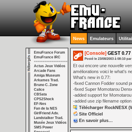
News
Emulateurs
Utilita
EmuFrance Forum
[Console]
GEST 0.77
EmuFrance IRC
Posté le
23/08/2003
à
08:10
par
===================
Et oui encore une nouvelle ve
Actus Jeux Vidéos
Arcade Fans
améliorations voici le what’s n
Amiga Museum
What’s new in 0.77:
Arkames Trad.
-fixed Cannon Fodder sound p
Bruno C. Zone
-fixed Super Momotarou Dense
Calice
CBSata
-added support for Momotarou 
CPS2Shock
-added use zip filename option
EF-Nes
Télécharger RockNESX (W
Fan de la NES
GirlFriend Adv.
Site Officiel
Landstalker Trad.
En savoir plus…
Musée Jeux Vidéos
SMS Power