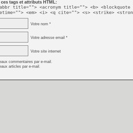
ces tags et attributs HTML:
abbr title=""> <acronym title=""> <b> <blockquote 
etime=""> <em> <i> <q cite=""> <s> <strike> <stron
[LS] [PS5] Le WebKit Userl
Votre nom *
[GK] Oubliez Crazy Taxi, S
Votre adresse email *
[LS] [Switch] NSZ 5.0.0 es
Votre site internet
[GK] No More Room in Hell 2
[GK] Un chatbot Atelier Ryz
eaux commentaires par e-mail.
aux articles par e-mail.
[GK] Mémoire cash - Splatte
[GK] Nvidia : le prix des 
[GK] Suikoden Star Leap : 
[Mo5] La mini borne d’arc