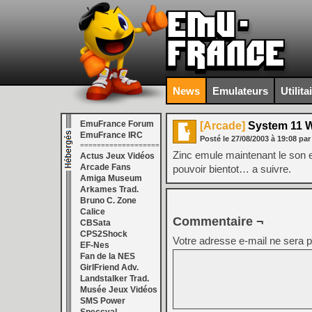
News
Emulateurs
Utilita
EmuFrance Forum
[Arcade]
System 11 
EmuFrance IRC
Posté le
27/08/2003
à
19:08
pa
===================
Zinc emule maintenant le son 
Actus Jeux Vidéos
Arcade Fans
pouvoir bientot… a suivre.
Amiga Museum
Arkames Trad.
Bruno C. Zone
Calice
Commentaire ¬
CBSata
CPS2Shock
Votre adresse e-mail ne sera p
EF-Nes
Fan de la NES
GirlFriend Adv.
Landstalker Trad.
Musée Jeux Vidéos
SMS Power