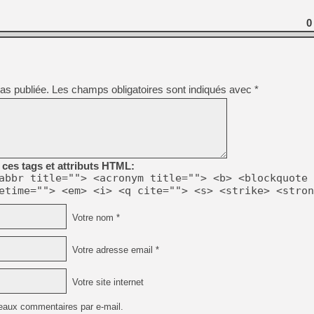
[GK] Pourquoi Marvel Tokon 
[GK] Test : Restory : Chill
0
[GK] GTA 6 : Rockstar Games
[GK] Hot Wheels Infinite Rus
[GK] Mémoire cash - Secret 
[GK] Résultats Nintendo : 
[GK] Déjà des dégraissage
as publiée.
Les champs obligatoires sont indiqués avec
*
[Mo5] Brickboy cherche à r
[GK] Minecraft et ses « Gra
[GK] Beast of Reincarnation
[GK] Ubisoft : fin de parti
[GK] Mémoire cash - Metroid
[GK] Dan Houser (GTA) défe
ces tags et attributs HTML:
[GK] Comment EA Sports FC
abbr title=""> <acronym title=""> <b> <blockquote 
[GK] Crimson Moon : un Dark
etime=""> <em> <i> <q cite=""> <s> <strike> <stron
[GK] Isle of Reveries : le j
[GK] Moonlighter 2 : The En
Votre nom *
Votre adresse email *
Votre site internet
eaux commentaires par e-mail.