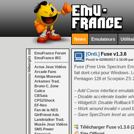
News
Emulateurs
Utilita
EmuFrance Forum
[Ordi.]
Fuse v1.3.6
EmuFrance IRC
Posté le
02/06/2017
à
16:00
par
===================
Fuse (Free Unix Spectrum Emula
Actus Jeux Vidéos
Arcade Fans
fait dont celui pour Windows
Amiga Museum
Pentagon 128 et Scorpion ZS 
Arkames Trad.
Bruno C. Zone
– Add Covox interface emulati
Calice
CBSata
– Disable accelerate loader wh
CPS2Shock
– WidgetUI: Disable Rollback
EF-Nes
– Work around invalid « used bi
Fan de la NES
– Save SpecDrum level as un
GirlFriend Adv.
Landstalker Trad.
Musée Jeux Vidéos
Télécharger Fuse v1.3.6 (
SMS Power
Site Officiel