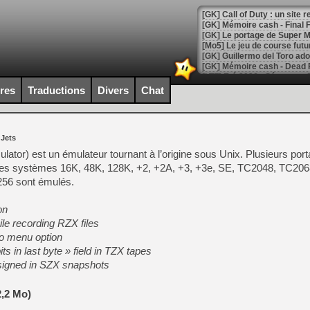
[GK] Le portage de Super M
[Mo5] Le jeu de course fut
[GK] Guillermo del Toro ado
[LTF] Eté 2026 - Séquence 
ires
Traductions
Divers
Chat
[GK] Mistfall Hunter : déjà 
[GK] Wo Long 2 évolue avec
[GK] Crossfire : un TPS à 100
[LS] [PS5] Premiers signes 
 Jets
tor) est un émulateur tournant à l’origine sous Unix. Plusieurs port
. Les systèmes 16K, 48K, 128K, +2, +2A, +3, +3e, SE, TC2048, TC20
256 sont émulés.
[Mo5] DOOM arrive en cart
on
[GK] Bethesda fête les 30 
ile recording RZX files
[GK] Roblox : l'action en B
To menu option
ts in last byte » field in TZX tapes
[GK] Agenda - GeForce NOW
signed in SZX snapshots
[GK] Devolver Digital en a 
2,2 Mo)
[LS] [PS5] ps5-y2jb-autolo