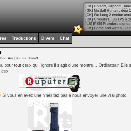
[GK] Mistfall Hunter : déjà 
[GK] Wo Long 2 évolue avec
[GK] Crossfire : un TPS à 100
[LS] [PS5] Premiers signes 
ires
Traductions
Divers
Chat
0
[Mo5] DOOM arrive en cart
 Eric_Aw
| Source :
Emu9
[GK] Bethesda fête les 30 
[GK] Roblox : l'action en B
 pour tout ceux qui l’ignore il s’agit d’une montre… Ordinateur. Elle 
 jeux.
[GK] Agenda - GeForce NOW
[GK] Devolver Digital en a 
[LS] [PS5] ps5-y2jb-autolo
Si vous en avez une n’hésitez pas a nous envoyer une vrai photo.
[GK] Pourquoi Marvel Tokon 
[GK] Test : Restory : Chill
[GK] GTA 6 : Rockstar Games
[GK] Hot Wheels Infinite Rus
[GK] Mémoire cash - Secret 
[GK] Résultats Nintendo : 