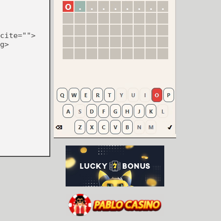
cite="">
g>