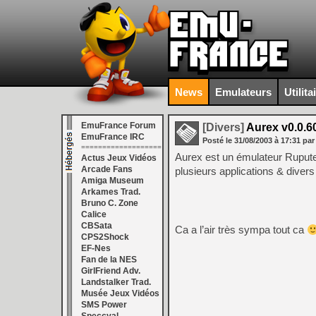
News
Emulateurs
Utilita
EmuFrance Forum
[Divers]
Aurex v0.0.6
EmuFrance IRC
Posté le
31/08/2003
à
17:31
par
===================
Aurex est un émulateur Ruputer,
Actus Jeux Vidéos
Arcade Fans
plusieurs applications & divers
Amiga Museum
Arkames Trad.
Bruno C. Zone
Calice
CBSata
Ca a l’air très sympa tout ca
CPS2Shock
EF-Nes
Fan de la NES
GirlFriend Adv.
Landstalker Trad.
Musée Jeux Vidéos
SMS Power