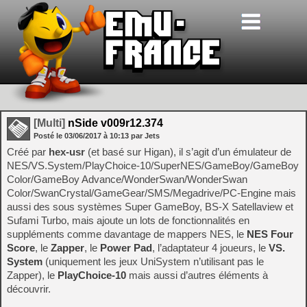
[Multi]
nSide v009r12.374
Posté le
03/06/2017
à
10:13
par Jets
Créé par
hex-usr
(et basé sur Higan), il s’agit d’un émulateur de
NES/VS.System/PlayChoice-10/SuperNES/GameBoy/GameBoy
Color/GameBoy Advance/WonderSwan/WonderSwan
Color/SwanCrystal/GameGear/SMS/Megadrive/PC-Engine mais
aussi des sous systèmes Super GameBoy, BS-X Satellaview et
Sufami Turbo, mais ajoute un lots de fonctionnalités en
suppléments comme davantage de mappers NES, le
NES Four
Score
, le
Zapper
, le
Power Pad
, l’adaptateur 4 joueurs, le
VS.
System
(uniquement les jeux UniSystem n’utilisant pas le
Zapper), le
PlayChoice-10
mais aussi d’autres éléments à
découvrir.