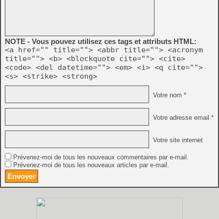
NOTE - Vous pouvez utilisez ces tags et attributs HTML:
<a href="" title=""> <abbr title=""> <acronym
title=""> <b> <blockquote cite=""> <cite>
<code> <del datetime=""> <em> <i> <q cite="">
<s> <strike> <strong>
Votre nom *
Votre adresse email *
Votre site internet
Prévenez-moi de tous les nouveaux commentaires par e-mail.
Prévenez-moi de tous les nouveaux articles par e-mail.