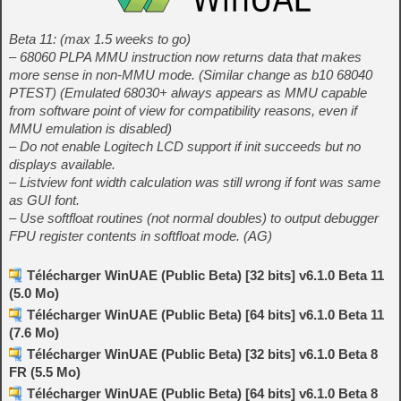
Beta 11: (max 1.5 weeks to go)
– 68060 PLPA MMU instruction now returns data that makes
more sense in non-MMU mode. (Similar change as b10 68040
PTEST) (Emulated 68030+ always appears as MMU capable
from software point of view for compatibility reasons, even if
MMU emulation is disabled)
– Do not enable Logitech LCD support if init succeeds but no
displays available.
– Listview font width calculation was still wrong if font was same
as GUI font.
– Use softfloat routines (not normal doubles) to output debugger
FPU register contents in softfloat mode. (AG)
Télécharger WinUAE (Public Beta) [32 bits] v6.1.0 Beta 11
(5.0 Mo)
Télécharger WinUAE (Public Beta) [64 bits] v6.1.0 Beta 11
(7.6 Mo)
Télécharger WinUAE (Public Beta) [32 bits] v6.1.0 Beta 8
FR (5.5 Mo)
Télécharger WinUAE (Public Beta) [64 bits] v6.1.0 Beta 8