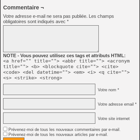
Commentaire ¬
Votre adresse e-mail ne sera pas publiée.
Les champs
obligatoires sont indiqués avec
*
NOTE - Vous pouvez utilisez ces tags et attributs HTML:
<a href="" title=""> <abbr title=""> <acronym
title=""> <b> <blockquote cite=""> <cite>
<code> <del datetime=""> <em> <i> <q cite="">
<s> <strike> <strong>
Votre nom *
Votre adresse email *
Votre site internet
Prévenez-moi de tous les nouveaux commentaires par e-mail.
Prévenez-moi de tous les nouveaux articles par e-mail.