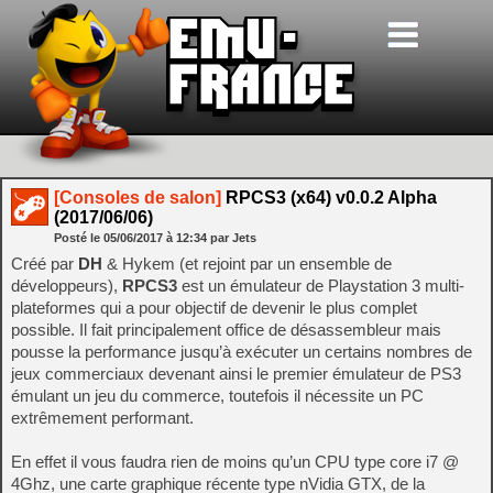
[Consoles de salon]
RPCS3 (x64) v0.0.2 Alpha
(2017/06/06)
Posté le
05/06/2017
à
12:34
par Jets
Créé par
DH
& Hykem (et rejoint par un ensemble de
développeurs),
RPCS3
est un émulateur de Playstation 3 multi-
plateformes qui a pour objectif de devenir le plus complet
possible. Il fait principalement office de désassembleur mais
pousse la performance jusqu’à exécuter un certains nombres de
jeux commerciaux devenant ainsi le premier émulateur de PS3
émulant un jeu du commerce, toutefois il nécessite un PC
extrêmement performant.
En effet il vous faudra rien de moins qu’un CPU type core i7 @
4Ghz, une carte graphique récente type nVidia GTX, de la