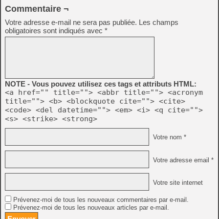
Commentaire ¬
Votre adresse e-mail ne sera pas publiée.
Les champs
obligatoires sont indiqués avec
*
NOTE - Vous pouvez utilisez ces tags et attributs HTML:
<a href="" title=""> <abbr title=""> <acronym
title=""> <b> <blockquote cite=""> <cite>
<code> <del datetime=""> <em> <i> <q cite="">
<s> <strike> <strong>
Votre nom *
Votre adresse email *
Votre site internet
Prévenez-moi de tous les nouveaux commentaires par e-mail.
Prévenez-moi de tous les nouveaux articles par e-mail.