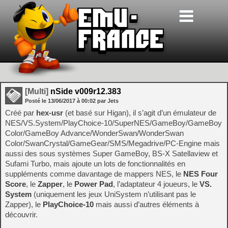
[Multi]
nSide v009r12.383
Posté le
13/06/2017
à
00:02
par Jets
Créé par
hex-usr
(et basé sur Higan), il s’agit d’un émulateur de
NES/VS.System/PlayChoice-10/SuperNES/GameBoy/GameBoy
Color/GameBoy Advance/WonderSwan/WonderSwan
Color/SwanCrystal/GameGear/SMS/Megadrive/PC-Engine mais
aussi des sous systèmes Super GameBoy, BS-X Satellaview et
Sufami Turbo, mais ajoute un lots de fonctionnalités en
suppléments comme davantage de mappers NES, le
NES Four
Score
, le
Zapper
, le
Power Pad
, l’adaptateur 4 joueurs, le
VS.
System
(uniquement les jeux UniSystem n’utilisant pas le
Zapper), le
PlayChoice-10
mais aussi d’autres éléments à
découvrir.