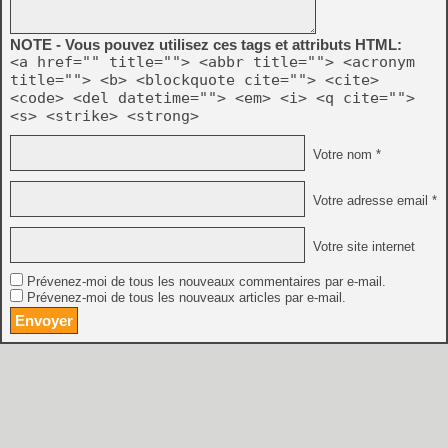
NOTE - Vous pouvez utilisez ces tags et attributs HTML:
<a href="" title=""> <abbr title=""> <acronym
title=""> <b> <blockquote cite=""> <cite>
<code> <del datetime=""> <em> <i> <q cite="">
<s> <strike> <strong>
Votre nom *
Votre adresse email *
Votre site internet
Prévenez-moi de tous les nouveaux commentaires par e-mail.
Prévenez-moi de tous les nouveaux articles par e-mail.