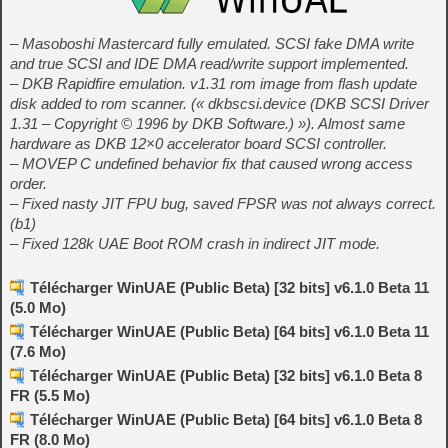
– Masoboshi Mastercard fully emulated. SCSI fake DMA write
and true SCSI and IDE DMA read/write support implemented.
– DKB Rapidfire emulation. v1.31 rom image from flash update
disk added to rom scanner. (« dkbscsi.device (DKB SCSI Driver
1.31 – Copyright © 1996 by DKB Software.) »). Almost same
hardware as DKB 12×0 accelerator board SCSI controller.
– MOVEP C undefined behavior fix that caused wrong access
order.
– Fixed nasty JIT FPU bug, saved FPSR was not always correct.
(b1)
– Fixed 128k UAE Boot ROM crash in indirect JIT mode.
Télécharger WinUAE (Public Beta) [32 bits] v6.1.0 Beta 11
(5.0 Mo)
Télécharger WinUAE (Public Beta) [64 bits] v6.1.0 Beta 11
(7.6 Mo)
Télécharger WinUAE (Public Beta) [32 bits] v6.1.0 Beta 8
FR (5.5 Mo)
Télécharger WinUAE (Public Beta) [64 bits] v6.1.0 Beta 8
FR (8.0 Mo)