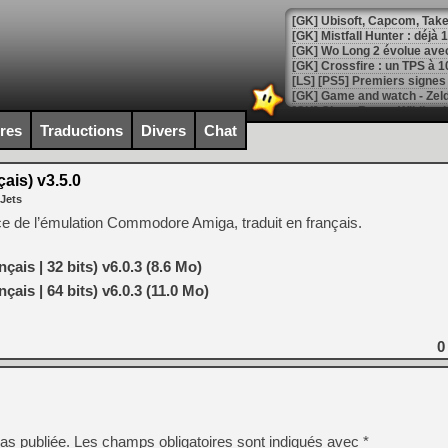
[GK] Mistfall Hunter : déjà 
[GK] Wo Long 2 évolue avec
[GK] Crossfire : un TPS à 100
[LS] [PS5] Premiers signes 
ires
Traductions
Divers
Chat
is) v3.5.0
[Mo5] DOOM arrive en cart
 Jets
[GK] Bethesda fête les 30 
[GK] Roblox : l'action en B
nce de l’émulation Commodore Amiga, traduit en français.
[GK] Agenda - GeForce NOW
ais | 32 bits) v6.0.3 (8.6 Mo)
ais | 64 bits) v6.0.3 (11.0 Mo)
[GK] Devolver Digital en a 
[LS] [PS5] ps5-y2jb-autolo
0
[GK] Pourquoi Marvel Tokon 
[GK] Test : Restory : Chill
[GK] GTA 6 : Rockstar Games
[GK] Hot Wheels Infinite Rus
[GK] Mémoire cash - Secret 
[GK] Résultats Nintendo : 
as publiée.
Les champs obligatoires sont indiqués avec
*