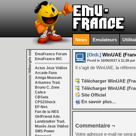
News
Emulateurs
Utilita
EmuFrance Forum
[Ordi.]
WinUAE (França
EmuFrance IRC
Posté le
16/06/2017
à
11:28
par
===================
Il s’agit de WinUAE, la référe
Actus Jeux Vidéos
Arcade Fans
Amiga Museum
Télécharger WinUAE (Franç
Arkames Trad.
Bruno C. Zone
Télécharger WinUAE (Franç
Calice
Site Officiel
CBSata
En savoir plus…
CPS2Shock
EF-Nes
Fan de la NES
GirlFriend Adv.
Landstalker Trad.
Commentaire ¬
Musée Jeux Vidéos
SMS Power
Votre adresse e-mail ne sera p