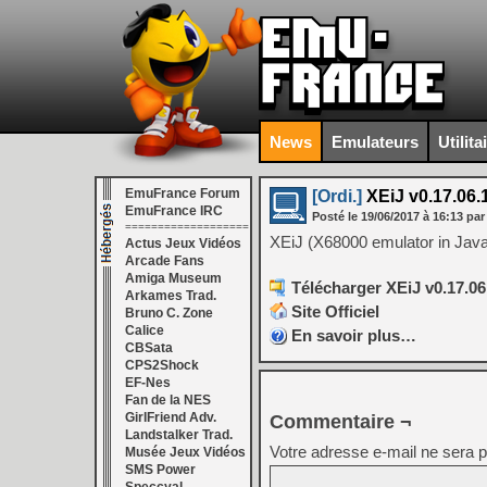
News
Emulateurs
Utilita
EmuFrance Forum
[Ordi.]
XEiJ v0.17.06.
EmuFrance IRC
Posté le
19/06/2017
à
16:13
par
===================
XEiJ (X68000 emulator in Java
Actus Jeux Vidéos
Arcade Fans
Amiga Museum
Télécharger XEiJ v0.17.06
Arkames Trad.
Site Officiel
Bruno C. Zone
Calice
En savoir plus…
CBSata
CPS2Shock
EF-Nes
Fan de la NES
GirlFriend Adv.
Commentaire ¬
Landstalker Trad.
Votre adresse e-mail ne sera p
Musée Jeux Vidéos
SMS Power