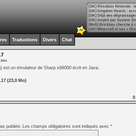
[GK] Résultats Nintendo : 
[GK] Déjà des dégraissage
[Mo5] Brickboy cherche à r
[GK] Minecraft et ses « Gra
[GK] Beast of Reincarnation
ires
Traductions
Divers
Chat
[GK] Ubisoft : fin de parti
[GK] Mémoire cash - Metroid
[GK] Dan Houser (GTA) défe
17
[GK] Comment EA Sports FC
 Jets
[GK] Crimson Moon : un Dark
[GK] Isle of Reveries : le j
) est un émulateur de Sharp x68000 écrit en Java.
[GK] Moonlighter 2 : The En
[GK] Capcom relance Monste
.17 (23,0 Mo)
0
[Mo5] Deux inédits du Virtu
[GK] Le beat'em up The Walk
[GK] Endless Legend 2 : enf
as publiée.
Les champs obligatoires sont indiqués avec
*
[LS] [PS5] Le WebKit Userl