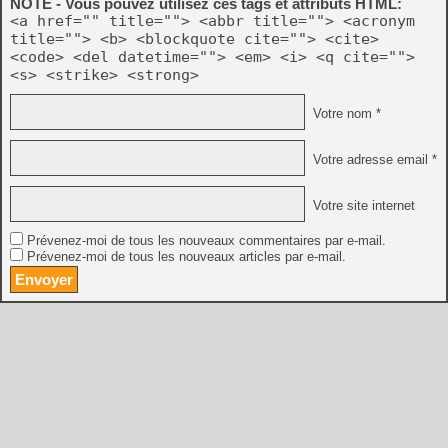
NOTE - Vous pouvez utilisez ces tags et attributs HTML:
<a href="" title=""> <abbr title=""> <acronym
title=""> <b> <blockquote cite=""> <cite>
<code> <del datetime=""> <em> <i> <q cite="">
<s> <strike> <strong>
Votre nom *
Votre adresse email *
Votre site internet
Prévenez-moi de tous les nouveaux commentaires par e-mail.
Prévenez-moi de tous les nouveaux articles par e-mail.