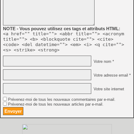
NOTE - Vous pouvez utilisez ces tags et attributs HTML:
<a href="" title=""> <abbr title=""> <acronym
title=""> <b> <blockquote cite=""> <cite>
<code> <del datetime=""> <em> <i> <q cite="">
<s> <strike> <strong>
Votre nom *
Votre adresse email *
Votre site internet
Prévenez-moi de tous les nouveaux commentaires par e-mail.
Prévenez-moi de tous les nouveaux articles par e-mail.