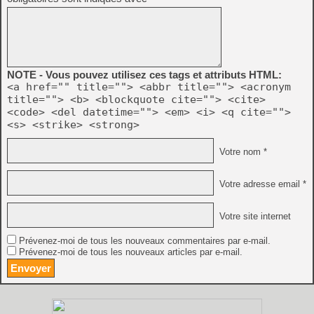
NOTE - Vous pouvez utilisez ces tags et attributs HTML:
<a href="" title=""> <abbr title=""> <acronym
title=""> <b> <blockquote cite=""> <cite>
<code> <del datetime=""> <em> <i> <q cite="">
<s> <strike> <strong>
Votre nom *
Votre adresse email *
Votre site internet
Prévenez-moi de tous les nouveaux commentaires par e-mail.
Prévenez-moi de tous les nouveaux articles par e-mail.